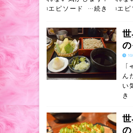
1エピソード
…続き
1エ
世
の
10
「
ん
い
き
世
の