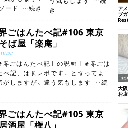
う気もします
…続
ピソード
…続き
き
界ごはんたべ記#106 東京
そば屋「楽庵」
/11/2021
世界ごはんたべ記」の説明「世界ごは
たべ記」は食レポです、と言ってよ
気がしますが、違う気もします
…続
界ごはんたべ記#105 東京
居酒屋「権八」