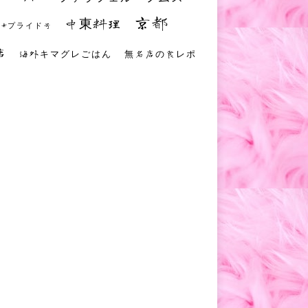
京都
中東料理
 #プライド号
店
海外キマグレごはん
無名店の食レポ