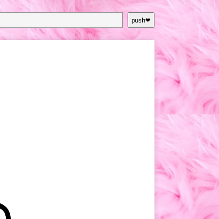
push❤︎