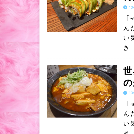
10
「
ん
い
き
世
の
10
「
ん
い
き