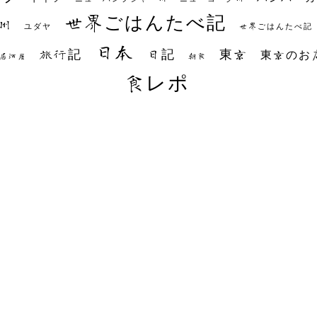
世界ごはんたべ記
州
世界ごはんたべ記
ユダヤ
日本
日記
東京
旅行記
東京のお
朝食
居酒屋
食レポ