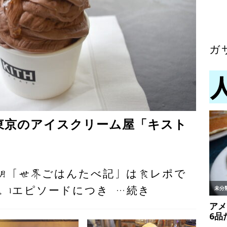
ガ
 東京のアイスクリーム屋「キスト
明「世界ごはんたべ記」は食レポで
。1エピソードにつき
…続き