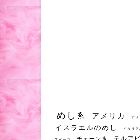
めし系
アメリカ
アメ
イスラエルのめし
イタリア
テルア
チェーン店
スイーツ