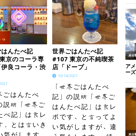
ごはんたべ記
世界ごはんたべ記
8 東京のコーラ専
#107 東京の不純喫茶
「伊良コーラ・渋
店「ドープ」
」
10/14/2021
2021
「世界ごはんたべ
界ごはんたべ
記」の説明「世界ご
の説明「世界ご
はんたべ記」は食レ
たべ記」は食レ
ポです、と言ってよ
す。とは言いき
い気がしますが、違
い気がします。