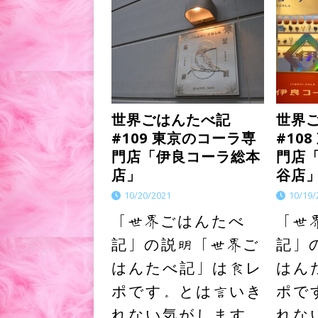
世界ごはんたべ記
世界
#109 東京のコーラ専
#10
門店「伊良コーラ総本
門店
店」
谷店
10/20/2021
10/19/
「世界ごはんたべ
「世
記」の説明「世界ご
記」
はんたべ記」は食レ
はん
ポです。とは言いき
ポで
れない気がします。
れな