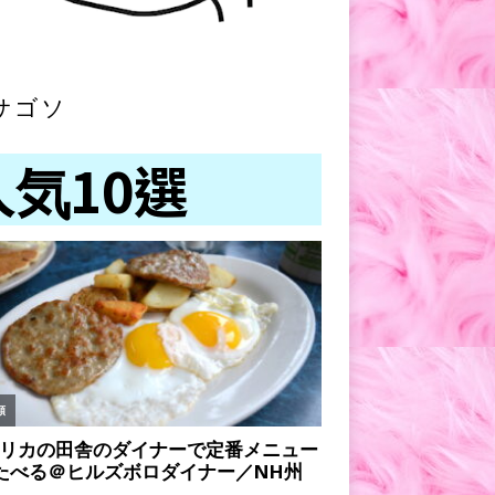
サゴソ
人気10選