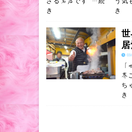
ざる名店です
…続
う気
き
き
世
居
03
「
界
ち
き