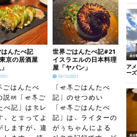
ごはんたべ記
世界ごはんたべ記#21
5 東京の居酒屋
イスラエルの日本料理
八」
屋「ヤパン」
2021
03/12/2021
界ごはんたべ
「世界ごはんたべ
の説明「世界ご
記」のせつめい
たべ記」は食レ
「世界ごはんたべ
す、と言ってよ
記」は、ライターの
がしますが、違
がぅちゃんによる