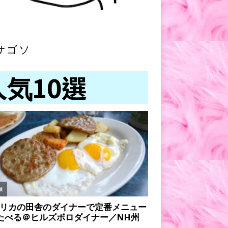
サゴソ
人気10選