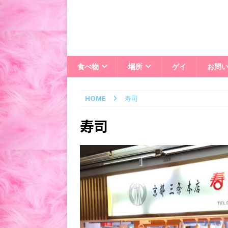
食べ物
場所
ゲイ
お問
HOME
寿司
寿司