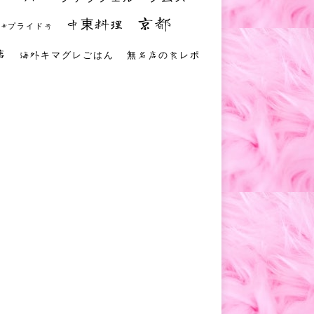
京都
中東料理
 #プライド号
店
海外キマグレごはん
無名店の食レポ