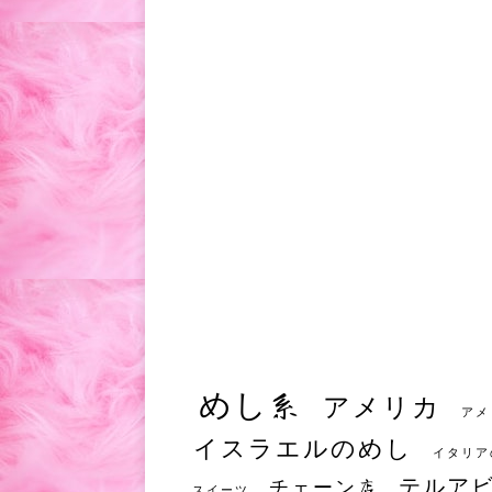
めし系
アメリカ
アメ
イスラエルのめし
イタリア
テルア
チェーン店
スイーツ