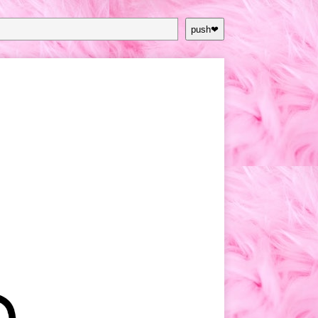
push❤︎