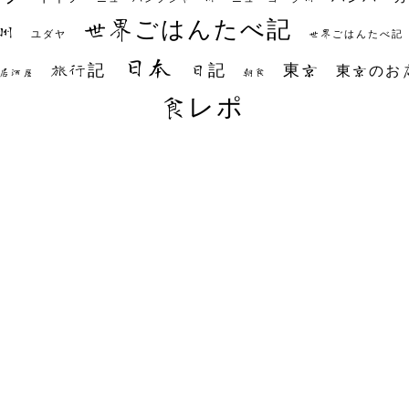
世界ごはんたべ記
州
世界ごはんたべ記
ユダヤ
日本
日記
東京
旅行記
東京のお
朝食
居酒屋
食レポ