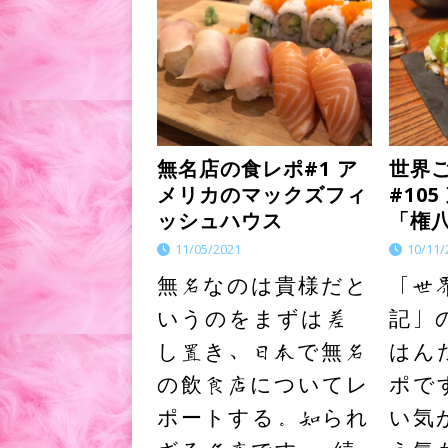
無名店の食レポ#1 ア
世界
メリカのマックズフィ
#10
ッシュハウス
「権
11/05/2021
10/11/
無名なのは貴様だと
「世
いうのをまずは差
記」
し置き、日本で無名
はん
の飲食店についてレ
ポで
ポートする。知られ
い気