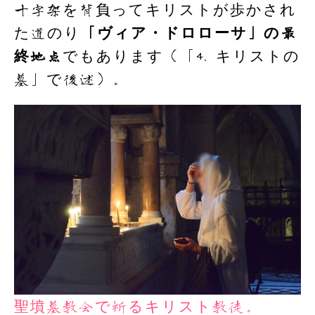
十字架を背負ってキリストが歩かされ
た道のり
「ヴィア・ドロローサ」の最
終地点
でもあります（「4. キリストの
墓」で後述）。
聖墳墓教会で祈るキリスト教徒。