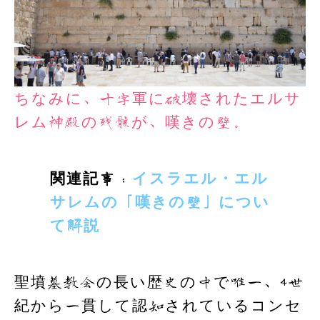
ちなみに、十字軍に破壊されたエルサ
レム神殿の残骸が、嘆きの壁。
関連記事：
イスラエル・エル
サレムの「嘆きの壁」につい
て解説
聖墳墓教会の長い歴史の中で唯一、4世
紀から一貫して認知されているコンセ