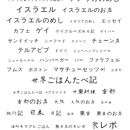
イスラエル
イスラエルのお店
イスラエルのめし
エッセイ
イタリアのめし
ゲイ
カフェ
ゲイクルーズ旅日記
ゲイバー
チェーン店
サンドイッチ
シーフード
スイーツ
テルアビブ
ドイツ
ニューハンプシャー州
ファラフェル
ハンバーガー
バー
ニューヨーク州
マサチューセッツ州
フムス
ボストン
ユダヤ
世界ごはんたべ記
京都
中東料理
世界ごはんたべ記 #プライド号
京都のお店
大阪
大阪のお店
居酒屋
日本
日記
東京
旅行記
東京のお店
朝食
食レポ
海外キマグレごはん
無名店の食レポ