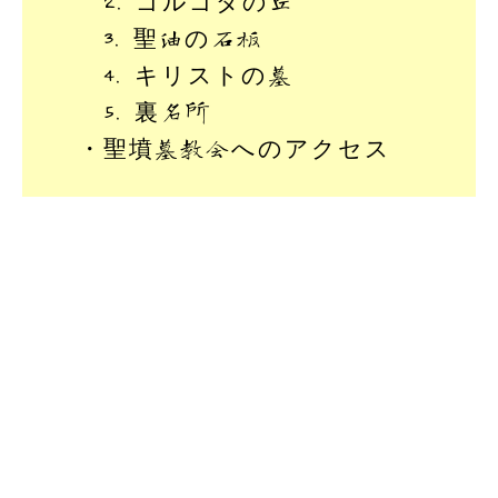
2. ゴルゴダの丘
3. 聖油の石板
4. キリストの墓
5. 裏名所
・聖墳墓教会へのアクセス