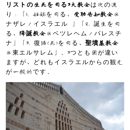
リストの生死を司る3大教会
は次の通
り：「1. 妊娠を司る、
受胎告知教会
＠
ナザレ／イスラエル 」「2. 誕生を司
る、
降誕教会
＠ベツレヘム／パレスチ
ナ」「3. 復活(死)を司る、
聖墳墓教会
＠東エルサレム」。3つとも国が違い
ますが、どれもイスラエルからの観光
が一般的です。