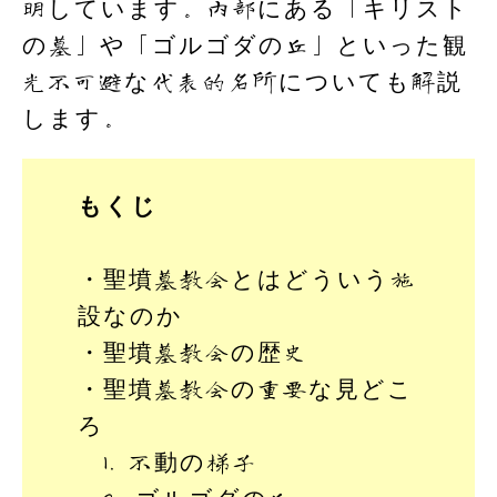
明しています。内部にある「キリスト
k
の墓」や「ゴルゴダの丘」といった観
光不可避な代表的名所についても解説
します。
もくじ
・聖墳墓教会とはどういう施
設なのか
・聖墳墓教会の歴史
・聖墳墓教会の重要な見どこ
ろ
1. 不動の梯子