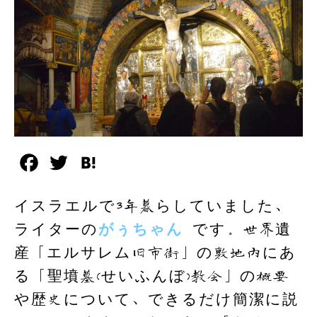
F
T
H
a
w
a
イスラエルで3年暮らしていました、
c
i
t
ライターの
がぅちゃん
です。世界遺
e
t
e
産「エルサレム旧市街」の敷地内にあ
b
t
n
る「聖墳墓(せいふんぼ)教会」の概要
o
e
a
や歴史について、できるだけ簡潔に説
o
r