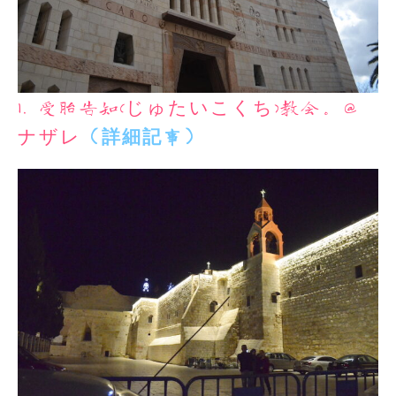
1. 受胎告知(じゅたいこくち)教会。＠
ナザレ
（詳細記事）