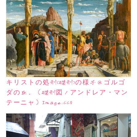
キリストの処刑(磔刑)の様子＠ゴルゴ
ダの丘。（磔刑図／アンドレア・マン
テーニャ）Image:CC0