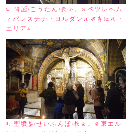
2. 降誕(こうたん)教会。＠ベツレヘム
／パレスチナ・ヨルダン川西岸地区・
エリアA
3. 聖墳墓(せいふんぼ)教会。＠東エル