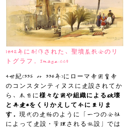
1842年に制作された、聖墳墓教会のリ
トグラフ。Image:CC0
4世紀(335 or 336年)にローマ帝国皇帝
のコンスタンティヌスに建設されてか
ら、本当に
様々な国や組織による破壊
と再建*をくりかえして今に至りま
す。
現代の建物のように「一つの会社
によって建設・管理される施設」では