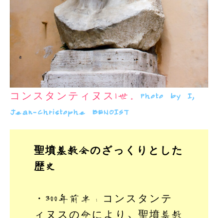
コンスタンティヌス1世。
Photo by I,
Jean-Christophe BENOIST
聖墳墓教会のざっくりとした
歴史
・300年前半：コンスタンテ
ィヌスの命により、聖墳墓教