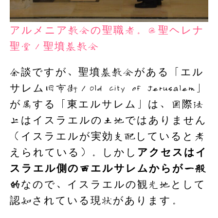
アルメニア教会の聖職者。＠聖ヘレナ
聖堂／聖墳墓教会
余談ですが、聖墳墓教会がある「エル
サレム旧市街／Old City of Jerusalem」
が属する「東エルサレム」は、国際法
上はイスラエルの土地ではありません
（イスラエルが実効支配していると考
えられている）。しかし
アクセスはイ
スラエル側の西エルサレムからが一般
的
なので、イスラエルの観光地として
認知されている現状があります。