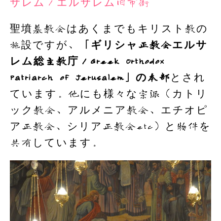
サレム／エルサレム旧市街
聖墳墓教会はあくまでもキリスト教の
施設ですが、
「ギリシャ正教会エルサ
レム総主教庁／Greek Orthodox
Patriarch of Jerusalem」の本部
とされ
ています。他にも様々な宗派（カトリ
ック教会、アルメニア教会、エチオピ
ア正教会、シリア正教会etc）と物件を
共有しています。