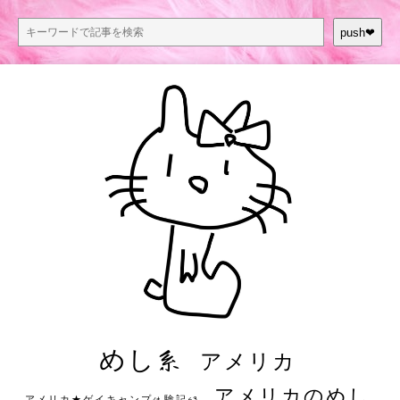
push❤︎
めし系
アメリカ
アメリカのめし
アメリカ★ゲイキャンプ体験記S3