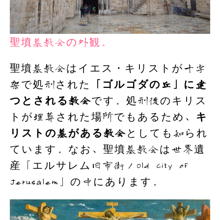
聖墳墓教会の外観。
聖墳墓教会はイエス・キリストが十字
架で処刑された
「ゴルゴダの丘」に建
つとされる教会
です。処刑後のキリス
トが埋葬された場所でもあるため、
キ
リストの墓がある教会
としても知られ
ています。なお、聖墳墓教会は世界遺
産「エルサレム旧市街／Old City of
Jerusalem」の中にあります。