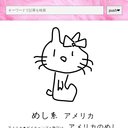
push❤︎
めし系
アメリカ
アメリカのめし
アメリカ★ゲイキャンプ体験記S3