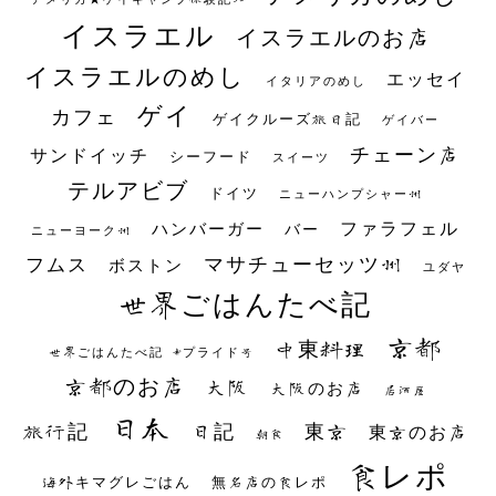
イスラエル
イスラエルのお店
イスラエルのめし
エッセイ
イタリアのめし
ゲイ
カフェ
ゲイクルーズ旅日記
ゲイバー
チェーン店
サンドイッチ
シーフード
スイーツ
テルアビブ
ドイツ
ニューハンプシャー州
ファラフェル
ハンバーガー
バー
ニューヨーク州
マサチューセッツ州
フムス
ボストン
ユダヤ
世界ごはんたべ記
京都
中東料理
世界ごはんたべ記 #プライド号
京都のお店
大阪
大阪のお店
居酒屋
日本
日記
東京
旅行記
東京のお店
朝食
食レポ
海外キマグレごはん
無名店の食レポ