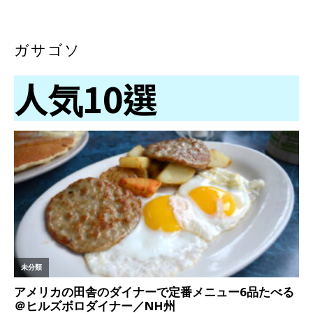
ガサゴソ
人気10選