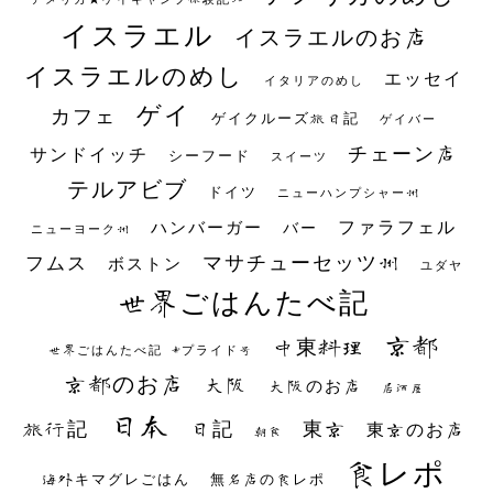
イスラエル
イスラエルのお店
イスラエルのめし
エッセイ
イタリアのめし
ゲイ
カフェ
ゲイクルーズ旅日記
ゲイバー
チェーン店
サンドイッチ
シーフード
スイーツ
テルアビブ
ドイツ
ニューハンプシャー州
ファラフェル
ハンバーガー
バー
ニューヨーク州
マサチューセッツ州
フムス
ボストン
ユダヤ
世界ごはんたべ記
京都
中東料理
世界ごはんたべ記 #プライド号
京都のお店
大阪
大阪のお店
居酒屋
日本
日記
東京
旅行記
東京のお店
朝食
食レポ
海外キマグレごはん
無名店の食レポ