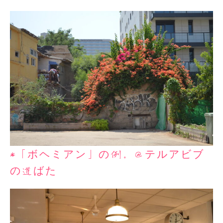
*「ボヘミアン」の例。＠テルアビブ
の道ばた