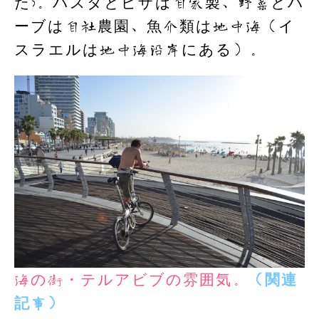
た)。パスタとピザは自家製、野菜とハ
ーブは自社農園、魚介類は地中海（イ
スラエルは地中海沿岸にある）。
海の街・テルアビブの雰囲気。
（関連
記事）