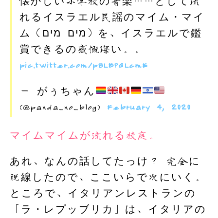
懐かしい小学校の音楽……として流
れるイスラエル民謡のマイム・マイ
ム（מים מים）を、イスラエルで鑑
賞できるの感慨深い。。
pic.twitter.com/p8LBPGLcmE
— がぅちゃん
(@panda_no_blog)
February 4, 2020
マイムマイムが流れる校庭。
あれ、なんの話してたっけ？ 完全に
脱線したので、ここいらで次にいく。
ところで、イタリアンレストランの
「ラ・レプッブリカ」は、イタリアの