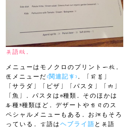
英語版。
メニューはモノクロのプリント一枚。
匠メニューだ
(関連記事)
。「前菜」
「サラダ」「ピザ」「パスタ」「肉」
「魚」。パスタは8種類。そのほかは
各種3種類ほど。デザートや当日のス
ペシャルメニューもある。お酒もそろ
っている。言語は
ヘブライ語
と英語