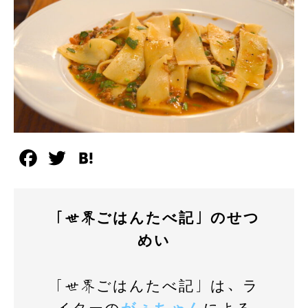
F
T
H
a
w
a
c
i
t
「世界ごはんたべ記」のせつ
e
t
e
めい
b
t
n
o
e
a
「世界ごはんたべ記」は、ラ
o
r