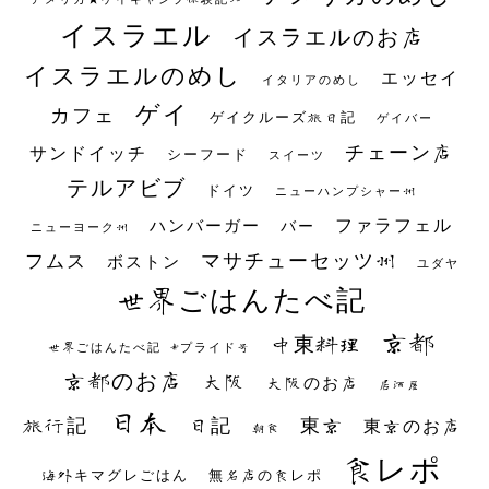
イスラエル
イスラエルのお店
イスラエルのめし
エッセイ
イタリアのめし
ゲイ
カフェ
ゲイクルーズ旅日記
ゲイバー
チェーン店
サンドイッチ
シーフード
スイーツ
テルアビブ
ドイツ
ニューハンプシャー州
ファラフェル
ハンバーガー
バー
ニューヨーク州
マサチューセッツ州
フムス
ボストン
ユダヤ
世界ごはんたべ記
京都
中東料理
世界ごはんたべ記 #プライド号
京都のお店
大阪
大阪のお店
居酒屋
日本
日記
東京
旅行記
東京のお店
朝食
食レポ
海外キマグレごはん
無名店の食レポ