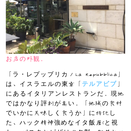
お店の外観。
「ラ・レプッブリカ／La Repubblica」
は、イスラエルの東京「
テルアビブ
」
にあるイタリアンレストランだ。現地
ではかなり評判が高い。「地域の食材
でいかに美味しく食うか」に特化し
た、ハック精神強めなイタ飯屋(と視