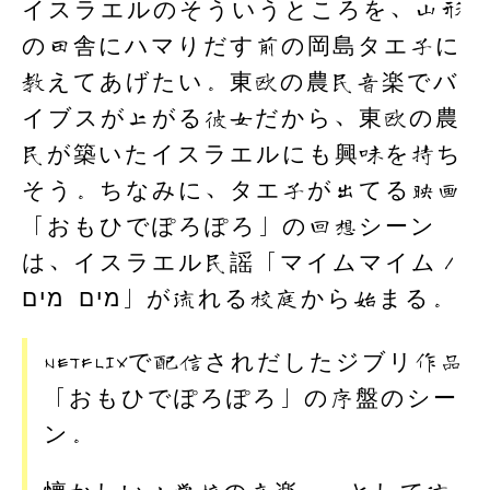
イスラエルのそういうところを、山形
の田舎にハマりだす前の岡島タエ子に
教えてあげたい。東欧の農民音楽でバ
イブスが上がる彼女だから、東欧の農
民が築いたイスラエルにも興味を持ち
そう。ちなみに、タエ子が出てる映画
「おもひでぽろぽろ」の回想シーン
は、イスラエル民謡「マイムマイム／
מים מים」が流れる校庭から始まる。
NETFLIXで配信されだしたジブリ作品
「おもひでぽろぽろ」の序盤のシー
ン。