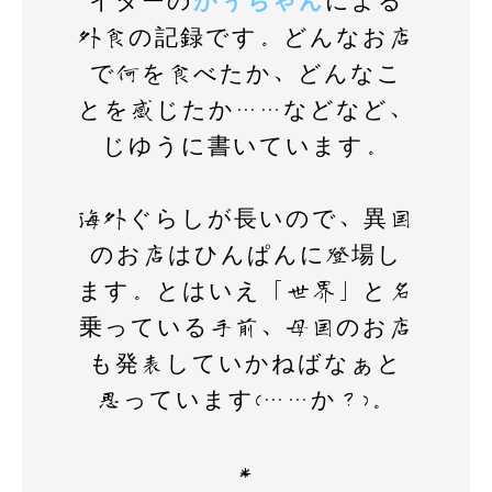
イターの
がぅちゃん
による
k
外食の記録です。どんなお店
で何を食べたか、どんなこ
とを感じたか……などなど、
じゆうに書いています。
海外ぐらしが長いので、異国
のお店はひんぱんに登場し
ます。とはいえ「世界」と名
乗っている手前、母国のお店
も発表していかねばなぁと
思っています(……か？)。
＊