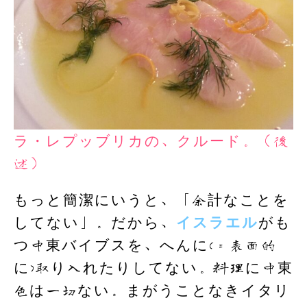
ラ・レプッブリカの、クルード。（後
述）
もっと簡潔にいうと、「余計なことを
してない」。だから、
イスラエル
がも
つ中東バイブスを、へんに(＝表面的
に)取り入れたりしてない。料理に中東
色は一切ない。まがうことなきイタリ