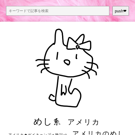
push❤︎
めし系
アメリカ
アメリカのめし
アメリカ★ゲイキャンプ体験記S3