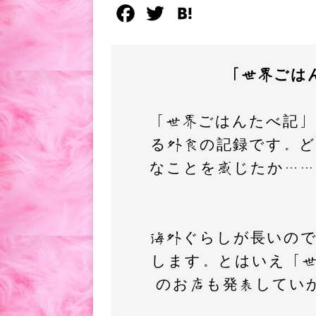
F
T
H
a
w
a
c
i
t
「世界ごは
e
t
e
b
t
n
「世界ごはんたべ記」
o
e
a
る外食の記録です。
o
r
なことを感じたか…
k
海外ぐらしが長いの
します。とはいえ「
のお店も発表してい