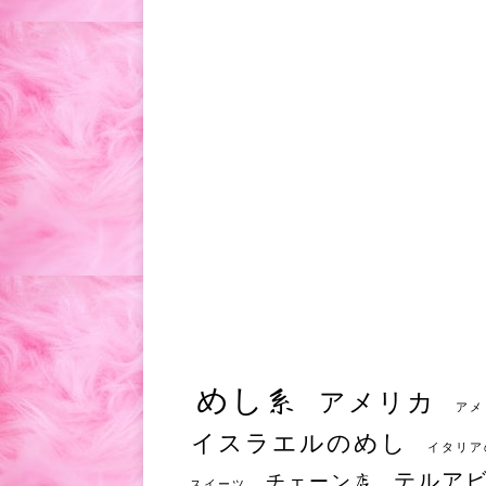
めし系
アメリカ
アメ
イスラエルのめし
イタリア
テルア
チェーン店
スイーツ