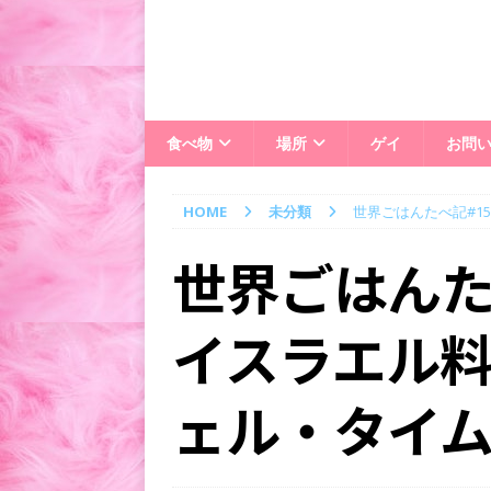
食べ物
場所
ゲイ
お問
HOME
未分類
世界ごはんたべ記#1
世界ごはんた
イスラエル
ェル・タイ