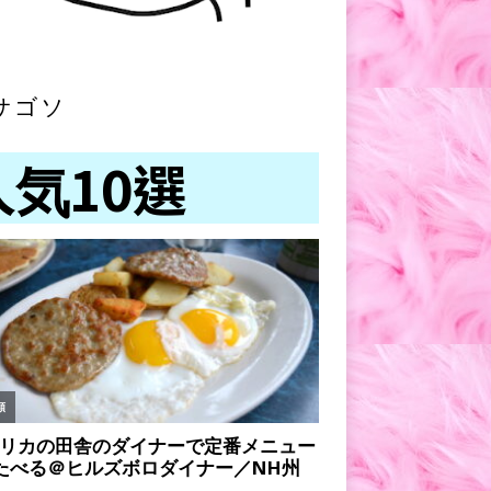
サゴソ
人気10選