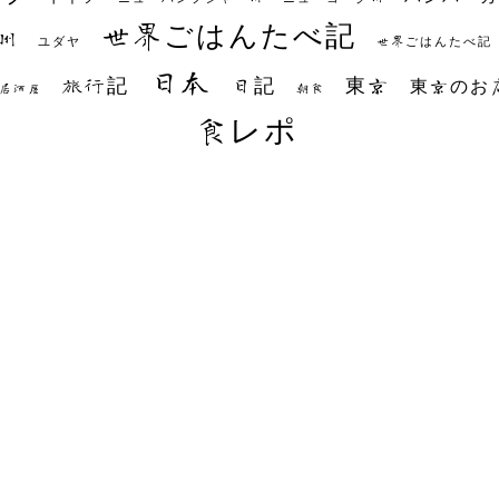
世界ごはんたべ記
州
世界ごはんたべ記
ユダヤ
日本
日記
東京
旅行記
東京のお
朝食
居酒屋
食レポ