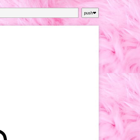
push❤︎