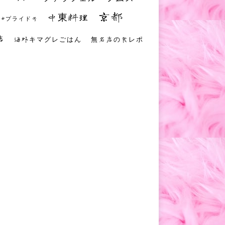
京都
中東料理
 #プライド号
店
海外キマグレごはん
無名店の食レポ