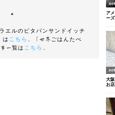
＊
イスラエルのピタパンサンドイッチ
」は
こちら
。「世界ごはんたべ
記事一覧は
こちら
。