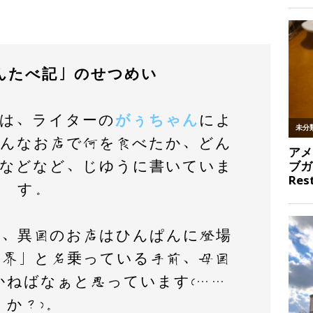
んたべ記」のせつめい
は、ライターの
がぅちゃん
によ
どんなお店で何を食べたか、どん
…などなど、じゆうに書いていま
す。
で、異国のお店はひんぱんに登場
世界」と名乗っている手前、母国
かねばなぁと思っています(……
か？)。