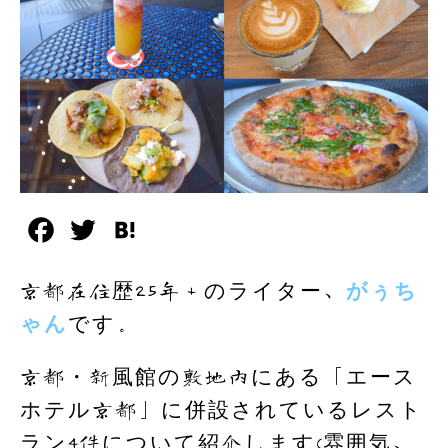
F
T
H
a
w
a
京都在住歴25年＋のライター、
がぅち
c
i
t
ゃん
です。
e
t
e
b
t
n
京都・新風館の敷地内にある「エース
o
e
a
ホテル京都」に併設されているレスト
o
r
ラン4件について紹介します(雰囲気、