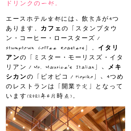
ドリンクの一部。
エースホテル京都には、飲食店が4つ
あります。
カフェ
の「スタンプタウ
ン・コーヒー・ロースターズ／
Stumptown Coffee Roasters」。
イタリ
アン
の「ミスター・モーリスズ・イタ
リアン／Mr. Maurice’s Italian」、
メキ
シカン
の「ピオピコ／Piopiko」、4つめ
のレストランは「開業予定」となって
います(2021年6月時点)。