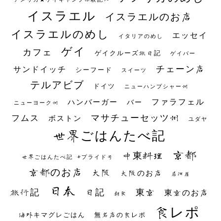
イスラエル
イスラエルのお店
イスラエルのめし
エッセイ
イタリアのめし
ゲイ
カフェ
ゲイクルーズ旅日記
ゲイバー
チェーン店
サンドイッチ
シーフード
スイーツ
テルアビブ
ドイツ
ニューハンプシャー州
ファラフェル
ハンバーガー
バー
ニューヨーク州
マサチューセッツ州
フムス
ボストン
ユダヤ
世界ごはんたべ記
京都
中東料理
世界ごはんたべ記 #プライド号
京都のお店
大阪
大阪のお店
居酒屋
日本
日記
東京
旅行記
東京のお店
朝食
食レポ
海外キマグレごはん
無名店の食レポ