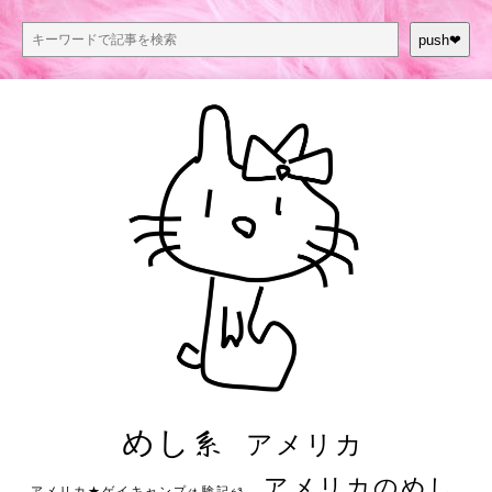
push❤︎
めし系
アメリカ
アメリカのめし
アメリカ★ゲイキャンプ体験記S3