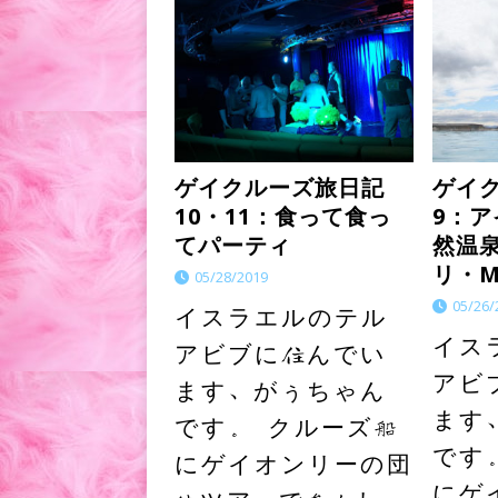
ゲイクルーズ旅日記
ゲイ
10・11：食って食っ
9：
てパーティ
然温
リ・M
05/28/2019
05/26/
イスラエルのテル
イス
アビブに住んでい
アビ
ます、がぅちゃん
ます
です。 クルーズ船
です
にゲイオンリーの団
にゲ