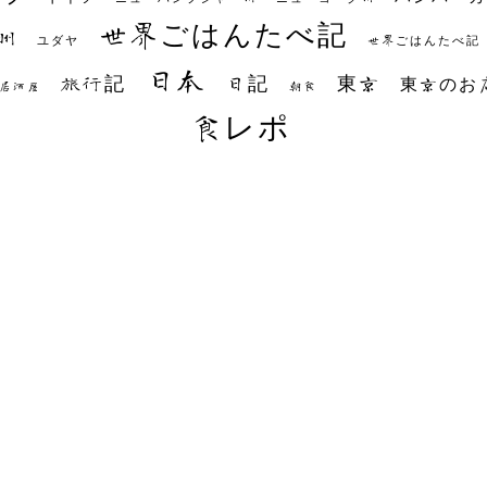
世界ごはんたべ記
州
世界ごはんたべ記
ユダヤ
日本
日記
東京
旅行記
東京のお
朝食
居酒屋
食レポ