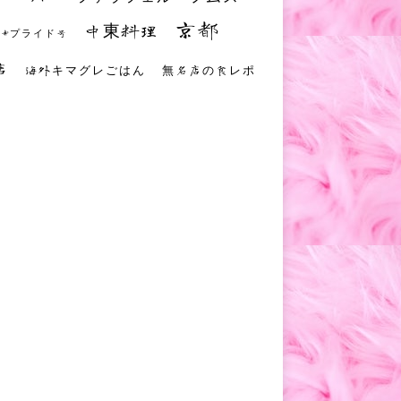
京都
中東料理
 #プライド号
店
海外キマグレごはん
無名店の食レポ