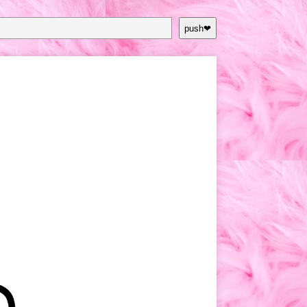
push❤︎