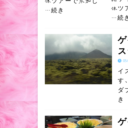
体ツアーで参加し
体ツ
…続き
…続
ゲ
ス
05
イ
す
ダ
き
ゲ