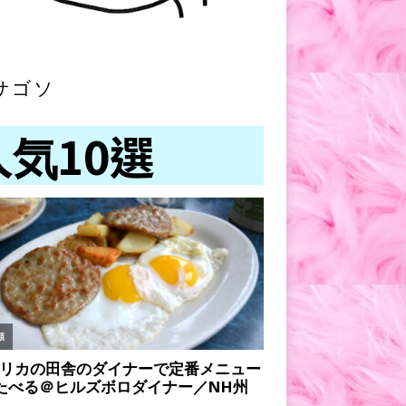
サゴソ
人気10選