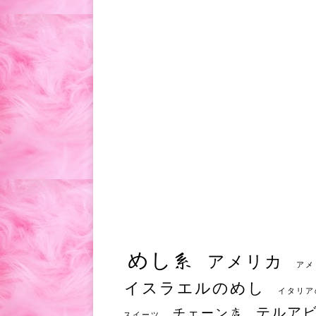
めし系
アメリカ
アメ
イスラエルのめし
イタリア
テルア
チェーン店
スイーツ