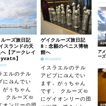
クルーズ旅日記
ゲイクルーズ旅日記
アイスランドの天
8：念願のペニス博物
泉へ【アークレイ
館へ
yvatn】
05/24/2019
2019
イスラエルのテル
ラエルのテル
アビブに住んでい
ブに住んでい
ます、がぅちゃん
、がぅちゃん
です。 クルーズ船
。 クルーズ船
にゲイオンリーの団
イオンリーの団