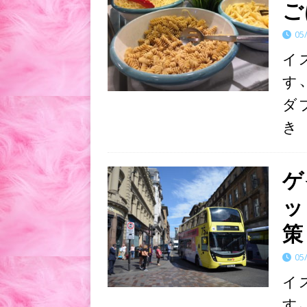
ご
05
イ
す
ダ
き
ゲ
ッ
策
05
イ
す