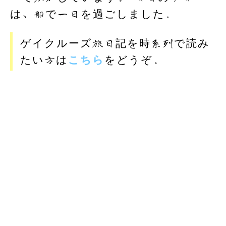
k
は、船で一日を過ごしました。
ゲイクルーズ旅日記を時系列で読み
たい方は
こちら
をどうぞ。