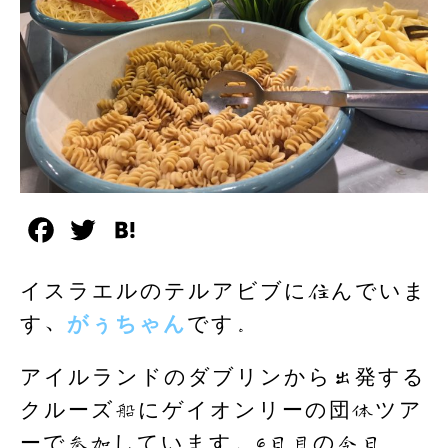
F
T
H
a
w
a
イスラエルのテルアビブに住んでいま
c
i
t
す、
がぅちゃん
です。
e
t
e
b
t
n
アイルランドのダブリンから出発する
o
e
a
クルーズ船にゲイオンリーの団体ツア
o
r
ーで参加しています。6日目の今日