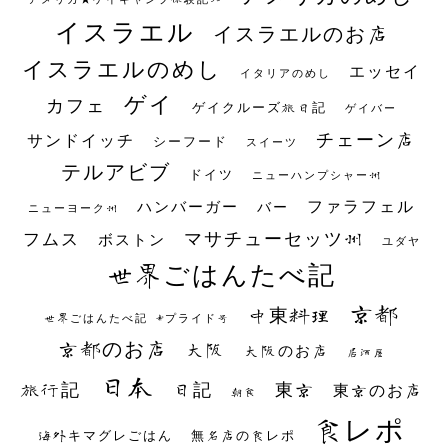
イスラエル
イスラエルのお店
イスラエルのめし
エッセイ
イタリアのめし
ゲイ
カフェ
ゲイクルーズ旅日記
ゲイバー
チェーン店
サンドイッチ
シーフード
スイーツ
テルアビブ
ドイツ
ニューハンプシャー州
ファラフェル
ハンバーガー
バー
ニューヨーク州
マサチューセッツ州
フムス
ボストン
ユダヤ
世界ごはんたべ記
京都
中東料理
世界ごはんたべ記 #プライド号
京都のお店
大阪
大阪のお店
居酒屋
日本
日記
東京
旅行記
東京のお店
朝食
食レポ
海外キマグレごはん
無名店の食レポ