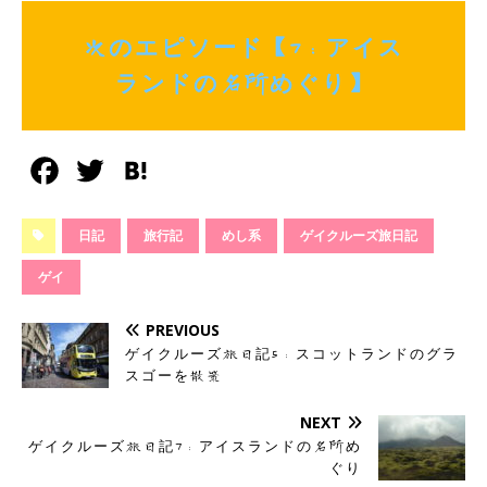
次のエピソード【7：アイス
ランドの名所めぐり】
F
T
H
a
w
a
日記
旅行記
めし系
ゲイクルーズ旅日記
c
i
t
ゲイ
e
t
e
b
t
n
PREVIOUS
o
e
a
ゲイクルーズ旅日記5：スコットランドのグラ
スゴーを散策
o
r
NEXT
k
ゲイクルーズ旅日記7：アイスランドの名所め
ぐり