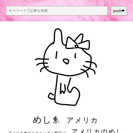
push❤︎
めし系
アメリカ
アメリカのめし
アメリカ★ゲイキャンプ体験記S3