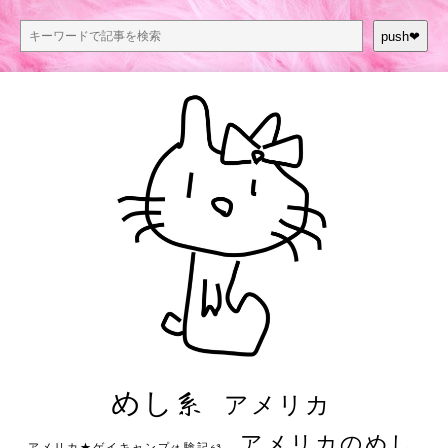
push❤︎
めし系
アメリカ
アメリカのめし
アメリカ★ゲイキャンプ体験記S3