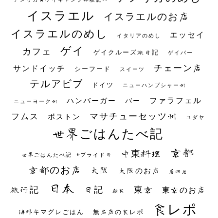
イスラエル
イスラエルのお店
イスラエルのめし
エッセイ
イタリアのめし
ゲイ
カフェ
ゲイクルーズ旅日記
ゲイバー
チェーン店
サンドイッチ
シーフード
スイーツ
テルアビブ
ドイツ
ニューハンプシャー州
ファラフェル
ハンバーガー
バー
ニューヨーク州
マサチューセッツ州
フムス
ボストン
ユダヤ
世界ごはんたべ記
京都
中東料理
世界ごはんたべ記 #プライド号
京都のお店
大阪
大阪のお店
居酒屋
日本
日記
東京
旅行記
東京のお店
朝食
食レポ
海外キマグレごはん
無名店の食レポ