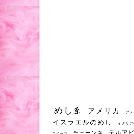
めし系
アメリカ
アメ
イスラエルのめし
イタリア
テルア
チェーン店
スイーツ