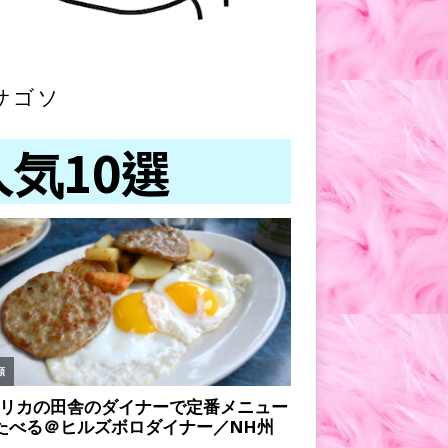
サゴソ
人気10選