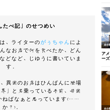
んたべ記」のせつめい
は、ライターの
がぅちゃん
によ
どんなお店で何を食べたか、どん
…などなど、じゆうに書いていま
す。
で、異国のお店はひんぱんに登場
世界」と名乗っている手前、母国
かねばなぁと思っています(……
か？)。