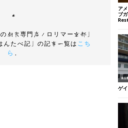
＊
京都の朝食専門店／ロリマー京都」
はんたべ記」の記事一覧は
こち
ら
。