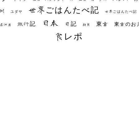
世界ごはんたべ記
州
世界ごはんたべ記
ユダヤ
日本
日記
東京
旅行記
東京のお
朝食
居酒屋
食レポ