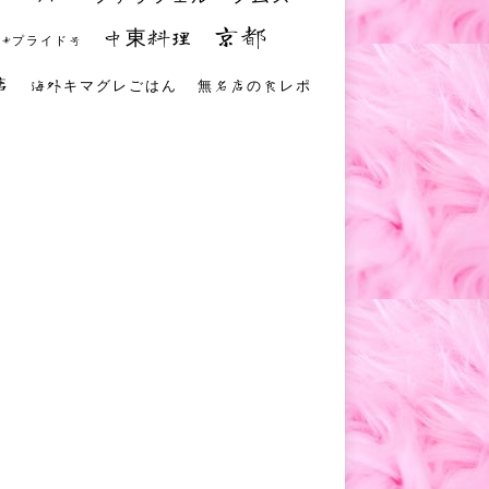
京都
中東料理
 #プライド号
店
海外キマグレごはん
無名店の食レポ