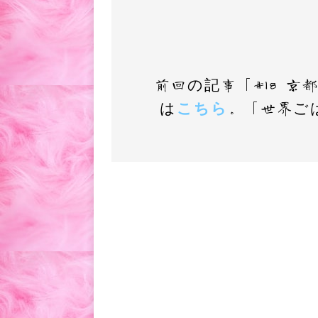
前回の記事「#18 
は
こちら
。「世界ご