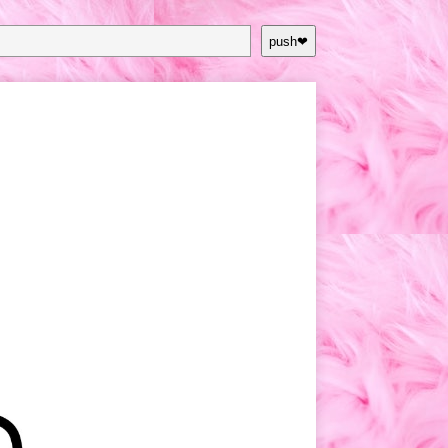
push❤︎