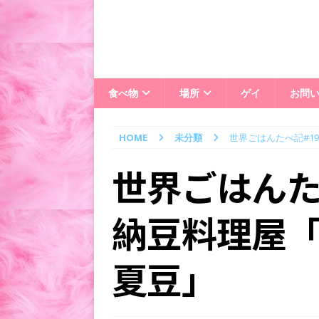
食べ物
場所
ゲイ
お問
HOME
未分類
世界ごはんたべ記#1
世界ごはんた
納豆料理屋
夏豆」