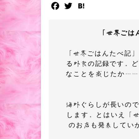
F
T
H
a
w
a
c
i
t
「世界ごは
e
t
e
b
t
n
「世界ごはんたべ記」
o
e
a
る外食の記録です。
o
r
なことを感じたか…
k
海外ぐらしが長いの
します。とはいえ「
のお店も発表してい