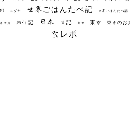
世界ごはんたべ記
州
世界ごはんたべ記
ユダヤ
日本
日記
東京
旅行記
東京のお
朝食
居酒屋
食レポ