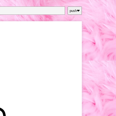
push❤︎