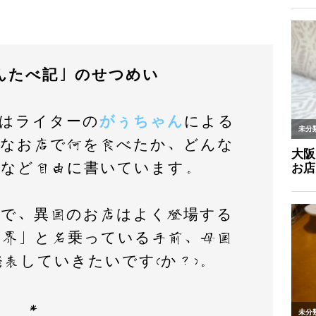
んたべ記」のせつめい
はライターの
がぅちゃん
による
んなお店で何を食べたか、どんな
、など自由に書いています。
ので、異国のお店はよく登場する
世界」と名乗っている手前、母国
表していきたいです(か？)。
＊