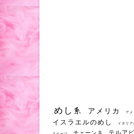
めし系
アメリカ
アメ
イスラエルのめし
イタリア
テルア
チェーン店
スイーツ