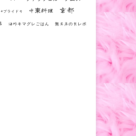
京都
中東料理
 #プライド号
店
海外キマグレごはん
無名店の食レポ