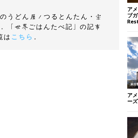
大阪のうどん屋／つるとんたん・宗
ら
。「世界ごはんたべ記」の記事
覧は
こちら
。