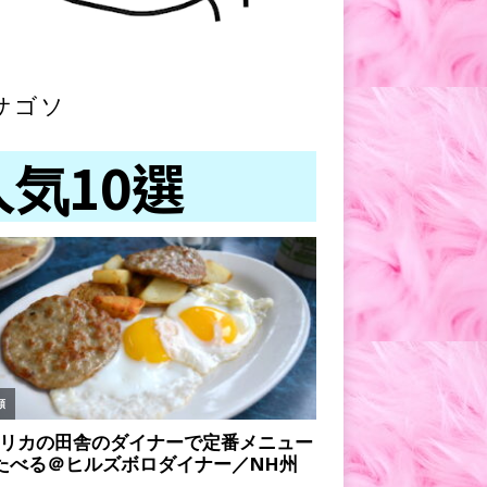
サゴソ
人気10選