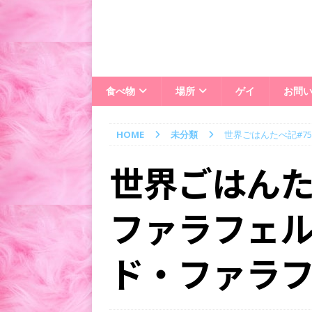
食べ物
場所
ゲイ
お問
HOME
未分類
世界ごはんたべ記#7
世界ごはんた
ファラフェ
ド・ファラ