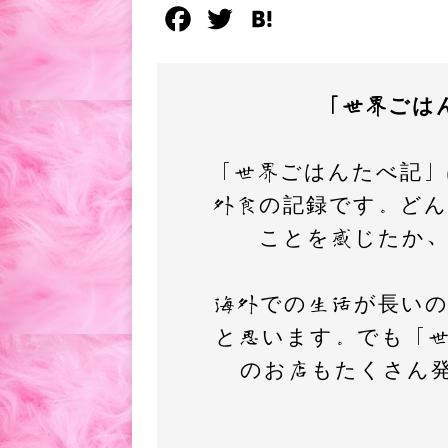
F
T
H
a
w
a
c
i
t
「世界ごは
e
t
e
b
t
n
「世界ごはんたべ記」
o
e
a
外食の記録です。ど
o
r
ことを感じたか
k
海外での生活が長い
と思います。でも「
のお店もたくさん発