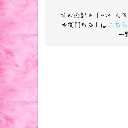
前回の記事「#74 
右衛門町店」は
こち
一