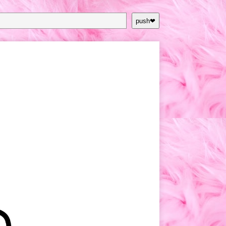
push❤︎