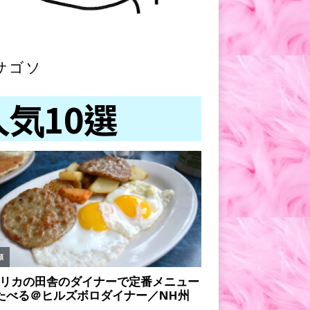
サゴソ
人気10選