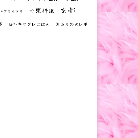
京都
中東料理
 #プライド号
店
海外キマグレごはん
無名店の食レポ