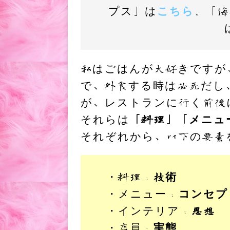
プス」は
こちら
。「
私はごはんが大好きですが
で、外食する時は必死だし
が、レストランに行く前後
それらは
「料理」「メニュ
それぞれから、以下の要素
・料理：
技術
・メニュー：
コンセプ
・インテリア：
思想
・店員：
実態