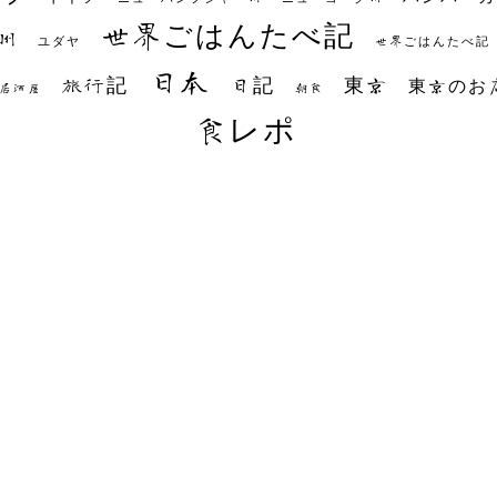
世界ごはんたべ記
州
世界ごはんたべ記
ユダヤ
日本
日記
東京
旅行記
東京のお
朝食
居酒屋
食レポ