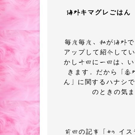
c
i
t
海外キマグレごはん
e
t
e
b
t
n
o
e
a
毎度毎度、私が海外
o
r
アップして紹介して
k
かし十回に一回は、
きます。だから「番
ん」に関するハナシ
のときの気
前回の記事「#9 イ