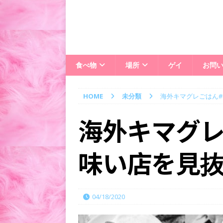
食べ物
場所
ゲイ
お問
HOME
未分類
海外キマグレごはん#
海外キマグレ
味い店を見抜
04/18/2020