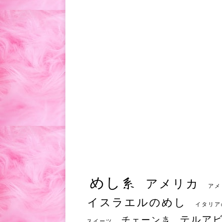
めし系
アメリカ
アメ
イスラエルのめし
イタリア
テルア
チェーン店
スイーツ