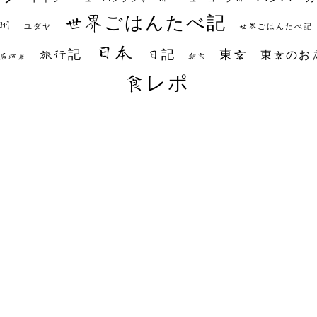
世界ごはんたべ記
州
世界ごはんたべ記
ユダヤ
日本
日記
東京
旅行記
東京のお
朝食
居酒屋
食レポ