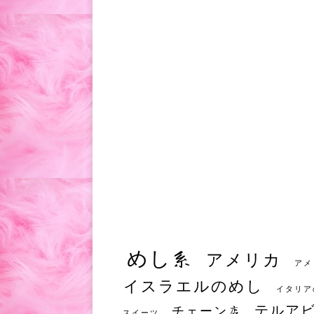
めし系
アメリカ
アメ
イスラエルのめし
イタリア
テルア
チェーン店
スイーツ