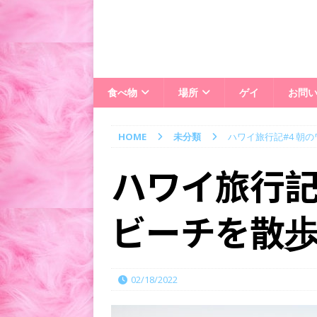
食べ物
場所
ゲイ
お問
HOME
未分類
ハワイ旅行記#4 朝
ハワイ旅行記
ビーチを散
02/18/2022