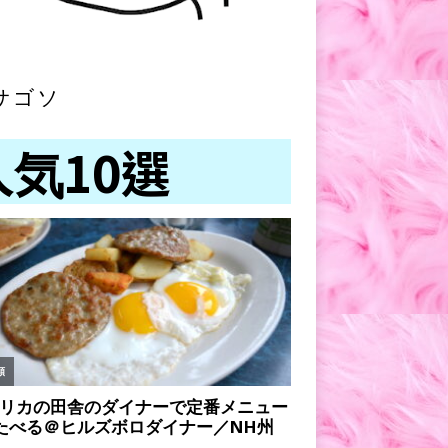
サゴソ
人気10選