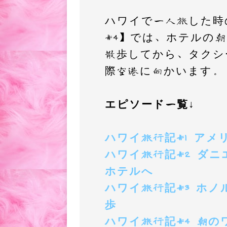
c
i
t
ハワイで一人旅した時
e
t
e
#4】では、ホテルの
b
t
n
散歩してから、タクシ
o
e
a
際空港に向かいます。
o
r
k
エピソード一覧↓
ハワイ旅行記#1 ア
ハワイ旅行記#2 ダ
ホテルへ
ハワイ旅行記#3 ホ
歩
ハワイ旅行記#4 朝