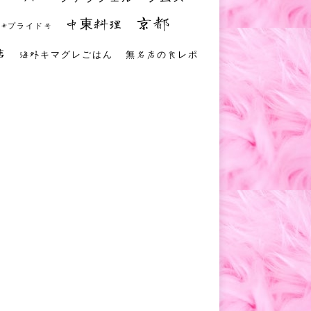
京都
中東料理
 #プライド号
店
海外キマグレごはん
無名店の食レポ