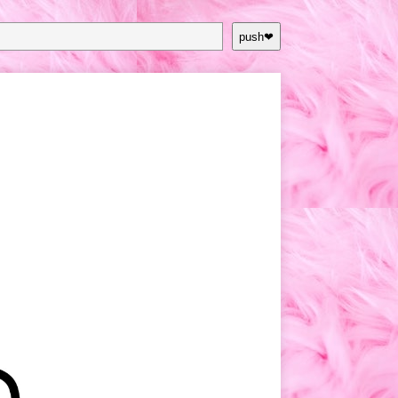
push❤︎