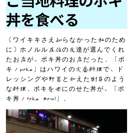
丼を食べる
（ワイキキさえ知らなかった私のため
に）ホノルル在住の友達が選んでくれ
たお店が、ポキ丼のお店だった。「ポ
キ／poke」はハワイの定番料理で、ド
レッシングや野菜と和えた刺身のよう
な料理。ポキを米にのせた丼が、「ポ
キ丼／Poke Bowl」。