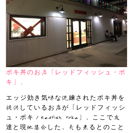
ポキ丼のお店「
レッドフィッシュ・ポ
キ」。
エッジ効き気味な洗練されたポキ丼を
提供しているお店が「レッドフィッシ
ュ・ポキ／Redfish Poke」。ここで友
達と現地集合した。夫も来るとのこと