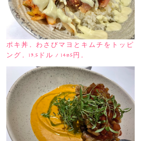
ポキ丼。わさびマヨとキムチをトッピ
ング。13.5ドル／1485円。