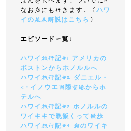
はんを食べます。ついでにH
k
なお店にも行きます。（
ハワ
イの基本解説はこちら
）
エピソード一覧↓
ハワイ旅行記#1 アメリカの
ボストンからホノルルへ
ハワイ旅行記#2 ダニエル・
K・イノウエ国際空港からホ
テルへ
ハワイ旅行記#3 ホノルルの
ワイキキで晩飯くって散歩
ハワイ旅行記#4 朝のワイキ