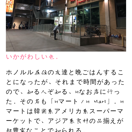
いかがわしい色。
ホノルル在住の友達と晩ごはんするこ
とになったが、それまで時間があった
ので、知る人ぞ知る、Hなお店に行っ
た。その名も「Hマート／H Mart」。H
マートは韓国系アメリカ系スーパーマ
ーケットで、アジア系食材の品揃えが
超豊富なことで知られる。