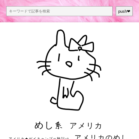
push❤︎
めし系
アメリカ
アメリカのめし
アメリカ★ゲイキャンプ体験記S3