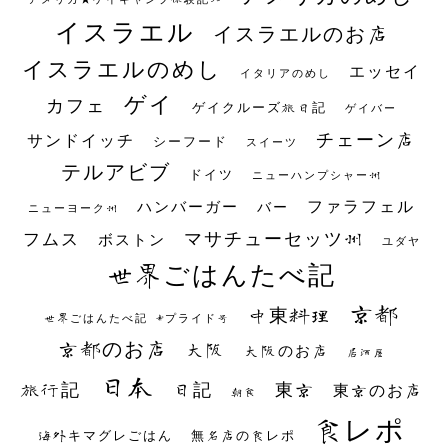
イスラエル
イスラエルのお店
イスラエルのめし
エッセイ
イタリアのめし
ゲイ
カフェ
ゲイクルーズ旅日記
ゲイバー
チェーン店
サンドイッチ
シーフード
スイーツ
テルアビブ
ドイツ
ニューハンプシャー州
ファラフェル
ハンバーガー
バー
ニューヨーク州
マサチューセッツ州
フムス
ボストン
ユダヤ
世界ごはんたべ記
京都
中東料理
世界ごはんたべ記 #プライド号
京都のお店
大阪
大阪のお店
居酒屋
日本
日記
東京
旅行記
東京のお店
朝食
食レポ
海外キマグレごはん
無名店の食レポ