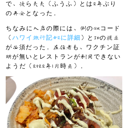
で、彼ら夫夫（ふうふ）とは2年ぶり
の再会となった。
ちなみに入店の際には、例のQRコード
（
ハワイ旅行記#2に詳細
）とIDの提示
が必須だった。在住者も、ワクチン証
明が無いとレストランが利用できない
ようだ（2022年1月時点）。