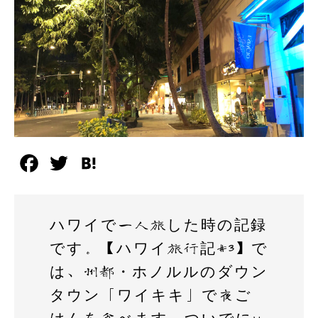
F
T
H
a
w
a
c
i
t
ハワイで一人旅した時の記録
e
t
e
です。【ハワイ旅行記#3】で
b
t
n
は、州都・ホノルルのダウン
o
e
a
タウン「ワイキキ」で夜ご
o
r