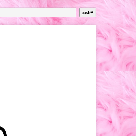
push❤︎