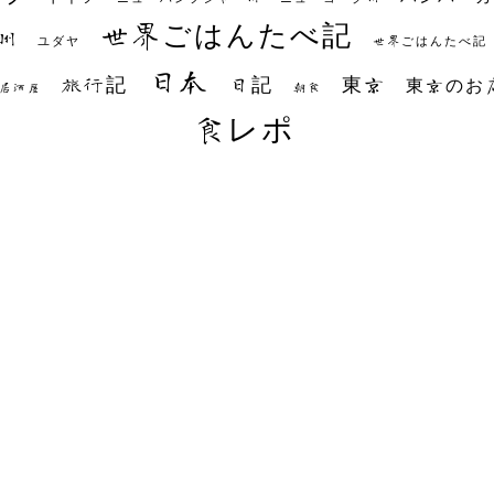
世界ごはんたべ記
州
世界ごはんたべ記
ユダヤ
日本
日記
東京
旅行記
東京のお
朝食
居酒屋
食レポ