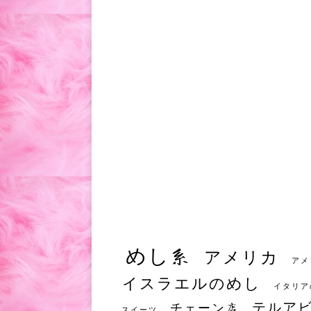
めし系
アメリカ
アメ
イスラエルのめし
イタリア
テルア
チェーン店
スイーツ