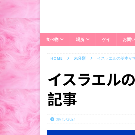
食べ物
場所
ゲイ
お問
HOME
未分類
イスラエルの基本が学
イスラエルの
記事
09/15/2021