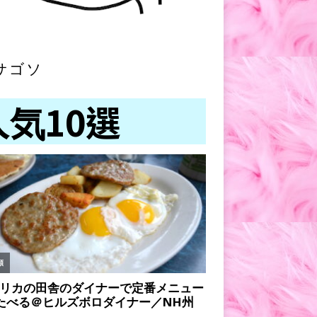
サゴソ
人気10選