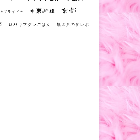
京都
中東料理
 #プライド号
店
海外キマグレごはん
無名店の食レポ