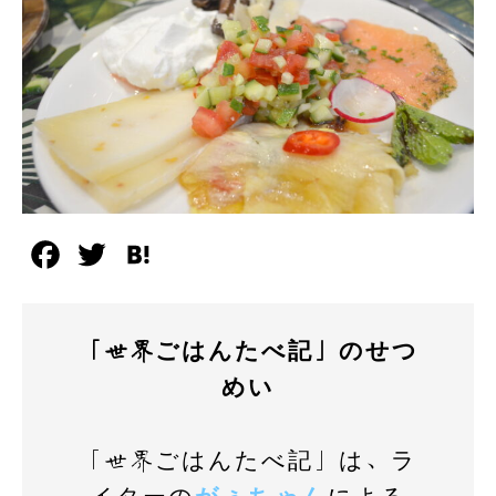
F
T
H
a
w
a
c
i
t
「世界ごはんたべ記」のせつ
e
t
e
めい
b
t
n
o
e
a
「世界ごはんたべ記」は、ラ
o
r