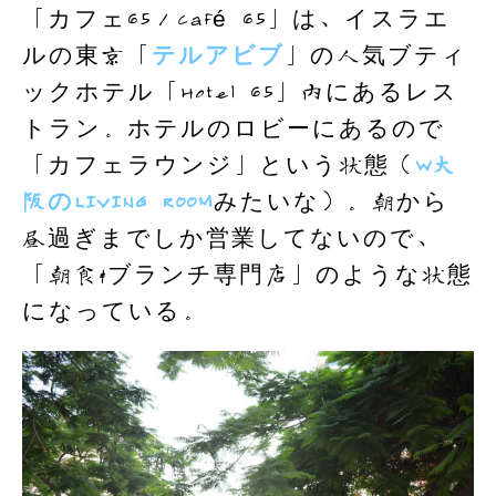
「カフェ65／Café 65」は、イスラエ
ルの東京「
テルアビブ
」の人気ブティ
ックホテル「Hotel 65」内にあるレス
トラン。ホテルのロビーにあるので
「カフェラウンジ」という状態（
W大
阪のLIVING ROOM
みたいな）。朝から
昼過ぎまでしか営業してないので、
「朝食&ブランチ専門店」のような状態
になっている。