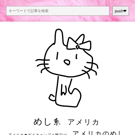
push❤︎
めし系
アメリカ
アメリカのめし
アメリカ★ゲイキャンプ体験記S3