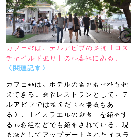
カフェ65は、テルアビブの名道「ロス
チャイルド通り」の65番地にある。
（関連記事）
カフェ65は、ホテルの宿泊者以外も利
用できる。朝食レストランとして、テ
ルアビブでは有名だ（穴場感もあ
る）。「イスラエルの朝食」を紹介す
るTV番組などでも紹介されている。現
代版としてアップデートされたイスラ