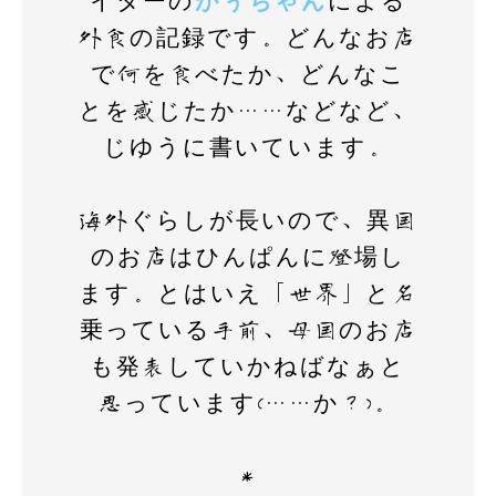
イターの
がぅちゃん
による
k
外食の記録です。どんなお店
で何を食べたか、どんなこ
とを感じたか……などなど、
じゆうに書いています。
海外ぐらしが長いので、異国
のお店はひんぱんに登場し
ます。とはいえ「世界」と名
乗っている手前、母国のお店
も発表していかねばなぁと
思っています(……か？)。
＊