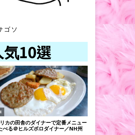
サゴソ
人気10選