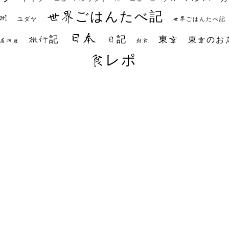
世界ごはんたべ記
州
世界ごはんたべ記
ユダヤ
日本
日記
東京
旅行記
東京のお
朝食
居酒屋
食レポ