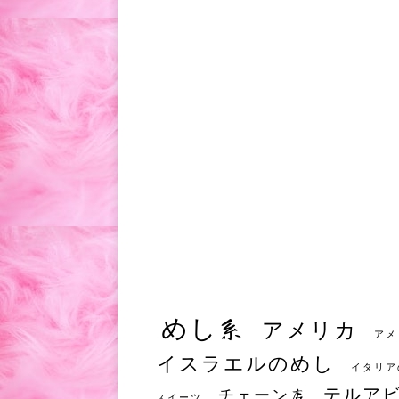
めし系
アメリカ
アメ
イスラエルのめし
イタリア
テルア
チェーン店
スイーツ