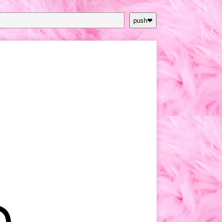
push❤︎