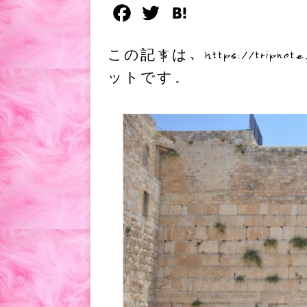
F
T
H
a
w
a
この記事は、https://tri
c
i
t
ットです。
e
t
e
b
t
n
o
e
a
o
r
k