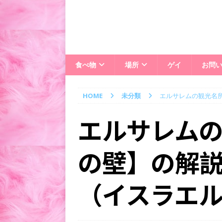
食べ物
場所
ゲイ
お問
HOME
未分類
エルサレムの観光名
エルサレム
の壁】の解説
（イスラエ