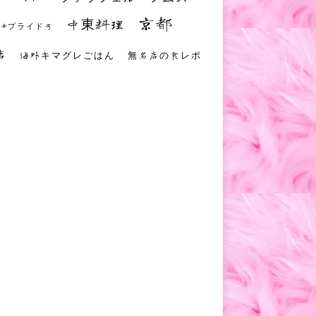
京都
中東料理
 #プライド号
店
海外キマグレごはん
無名店の食レポ