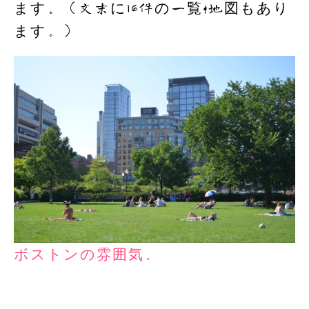
ます。（文末に16件の一覧&地図もあり
k
ます。）
ボストンの雰囲気。