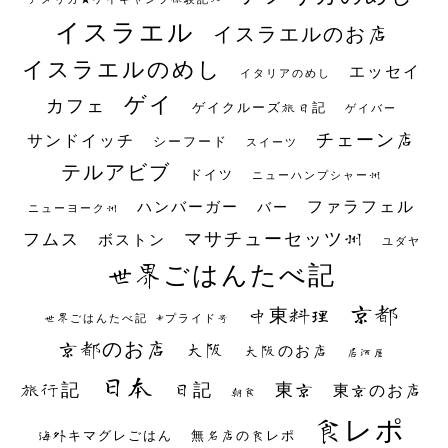
イスラエル
イスラエルのお店
イスラエルのめし
エッセイ
イタリアのめし
ゲイ
カフェ
ゲイクルーズ旅日記
ゲイバー
チェーン店
サンドイッチ
シーフード
スイーツ
テルアビブ
ドイツ
ニューハンプシャー州
ファラフェル
ハンバーガー
バー
ニューヨーク州
マサチューセッツ州
フムス
ボストン
ユダヤ
世界ごはんたべ記
京都
中東料理
世界ごはんたべ記 #プライド号
京都のお店
大阪
大阪のお店
居酒屋
日本
日記
東京
旅行記
東京のお店
朝食
食レポ
海外キマグレごはん
無名店の食レポ