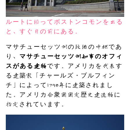
ルートに沿ってボストンコモンを出る
と、すぐ目の前にある。
マサチューセッツ州の政治の中枢であ
り、
マサチューセッツ州知事のオフィ
スがある建物
です。アメリカを代表す
る建築家「チャールズ・ブルフィン
チ」によって1798年に建築されまし
た。アメリカ合衆国国定歴史建造物に
指定されています。