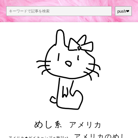
push❤︎
めし系
アメリカ
アメリカのめし
アメリカ★ゲイキャンプ体験記S3