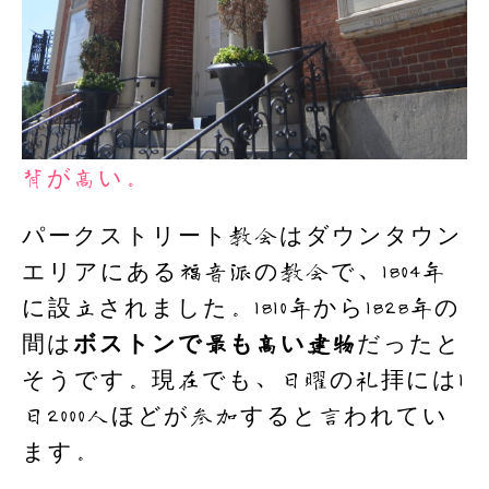
背が高い。
パークストリート教会はダウンタウン
エリアにある福音派の教会で、1804年
に設立されました。1810年から1828年の
間は
ボストンで最も高い建物
だったと
そうです。現在でも、日曜の礼拝には1
日2000人ほどが参加すると言われてい
ます。