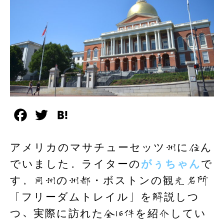
F
T
H
a
w
a
アメリカのマサチューセッツ州に住ん
c
i
t
でいました。ライターの
がぅちゃん
で
e
t
e
す。同州の州都・ボストンの観光名所
b
t
n
「フリーダムトレイル」を解説しつ
o
e
a
つ、実際に訪れた全16件を紹介してい
o
r