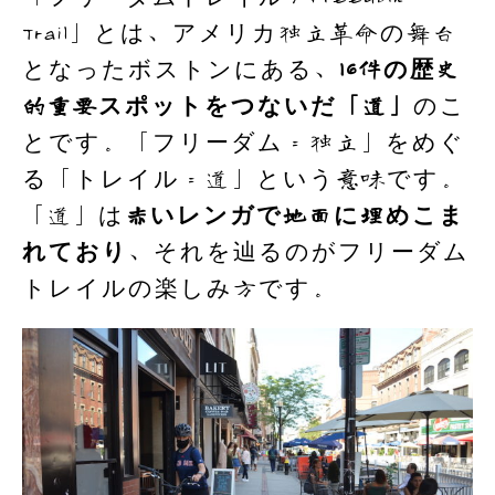
Trail」とは、アメリカ独立革命の舞台
となったボストンにある、
16件の歴史
的重要スポットをつないだ「道」
のこ
とです。「フリーダム＝独立」をめぐ
る「トレイル＝道」という意味です。
「道」は
赤いレンガで地面に埋めこま
れており
、それを辿るのがフリーダム
トレイルの楽しみ方です。