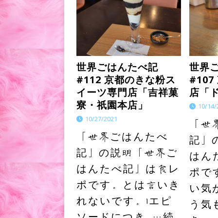
世界ごはんたべ記
世界
#112 京都のきな粉ス
#10
イーツ専門店「吉祥菓
店「
寮・祇園本店」
10/14/
10/27/2021
「世
「世界ごはんたべ
記」
記」の説明「世界ご
はん
はんたべ記」は食レ
ポで
ポです。とは言いき
い気
れないです。1エピ
う気
ソードにつき
…続