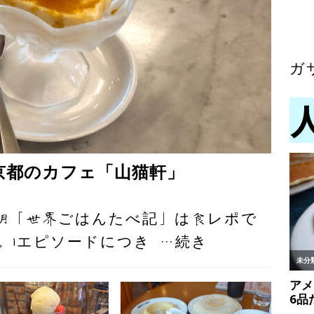
ガ
 京都のカフェ「山猫軒」
明「世界ごはんたべ記」は食レポで
。1エピソードにつき
…続き