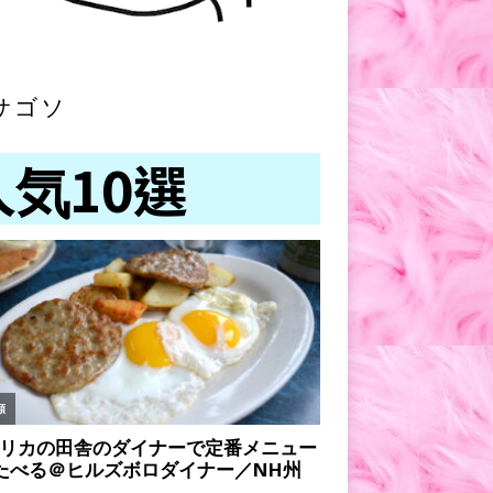
サゴソ
人気10選