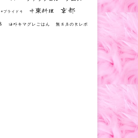
京都
中東料理
 #プライド号
店
海外キマグレごはん
無名店の食レポ