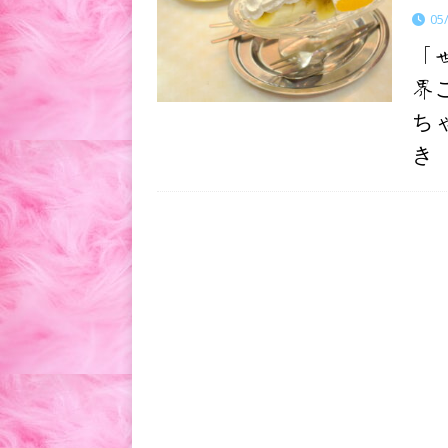
05
「
界
ち
き