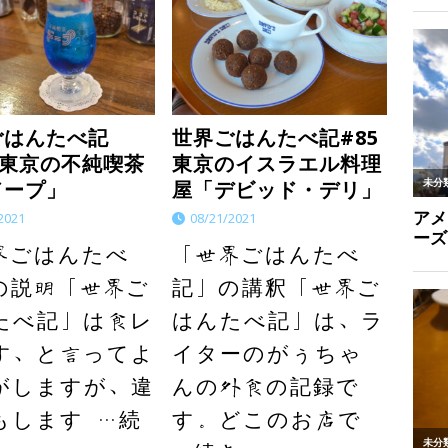
ごはんたべ記
世界ごはんたべ記#85
7 東京の不純喫茶
東京のイスラエル料理
ドープ」
屋「デビッド・デリ」
2021
08/21/2021
界ごはんたべ
「世界ごはんたべ
の説明「世界ご
記」の講釈「世界ご
たべ記」は食レ
はんたべ記」は、ラ
す、と言ってよ
イターのがぅちゃ
がしますが、違
んの外食の記録で
もします
…続
す。どこのお店で