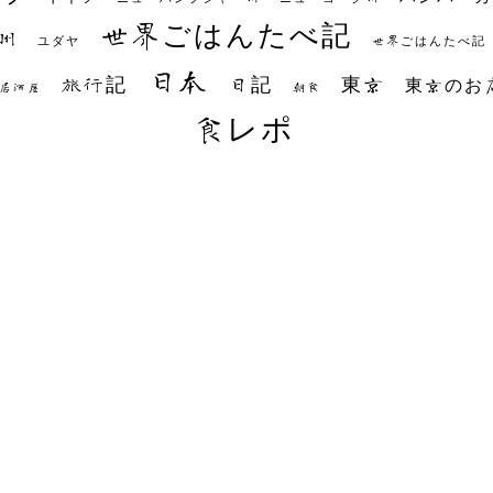
世界ごはんたべ記
州
世界ごはんたべ記
ユダヤ
日本
日記
東京
旅行記
東京のお
朝食
居酒屋
食レポ