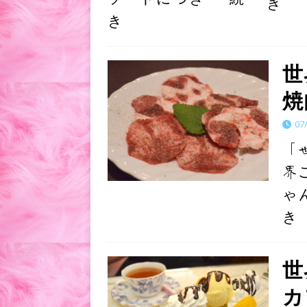
き
き
世
焼
07
「
界
ゃ
き
世
カ