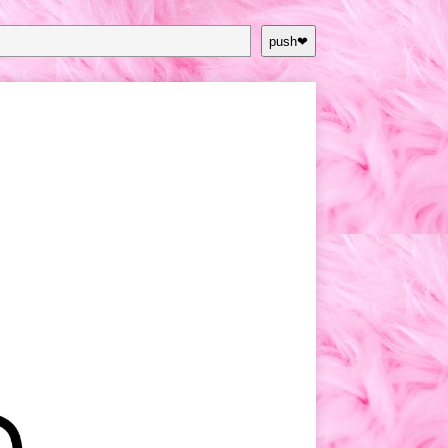
push❤︎