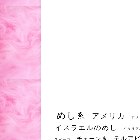
めし系
アメリカ
アメ
イスラエルのめし
イタリア
テルア
チェーン店
スイーツ