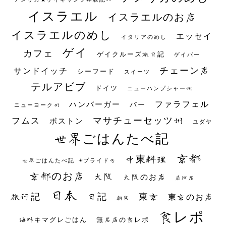
イスラエル
イスラエルのお店
イスラエルのめし
エッセイ
イタリアのめし
ゲイ
カフェ
ゲイクルーズ旅日記
ゲイバー
チェーン店
サンドイッチ
シーフード
スイーツ
テルアビブ
ドイツ
ニューハンプシャー州
ファラフェル
ハンバーガー
バー
ニューヨーク州
マサチューセッツ州
フムス
ボストン
ユダヤ
世界ごはんたべ記
京都
中東料理
世界ごはんたべ記 #プライド号
京都のお店
大阪
大阪のお店
居酒屋
日本
日記
東京
旅行記
東京のお店
朝食
食レポ
海外キマグレごはん
無名店の食レポ