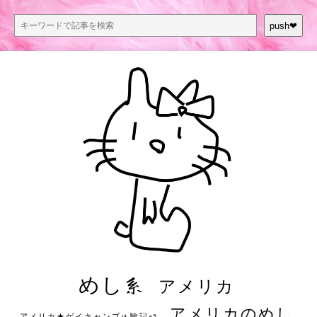
push❤︎
めし系
アメリカ
アメリカのめし
アメリカ★ゲイキャンプ体験記S3