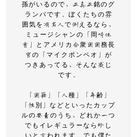
k
孫がいるので、正真正銘のグ
ランパです。ぼくたちの雰
囲気を有名人で例えるなら、
ミュージシャンの「岡崎体
育」とアメリカ合衆国国務長
官の「マイクポンペオ」が
つきあってる、そんな感じ
です。
「国籍」「人種」「年齢」
「性別」などといったカップ
ルの要素のうち、どれか一つ
でもイレギュラーなら珍し
いと言われます。でも僕た