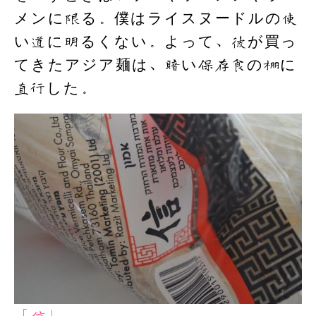
メンに限る。僕はライスヌードルの使
い道に明るくない。よって、彼が買っ
てきたアジア麺は、暗い保存食の棚に
直行した。
「信」。