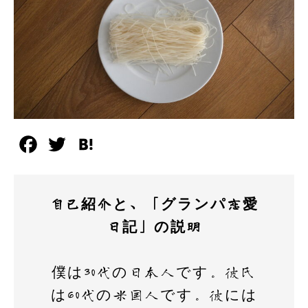
F
T
H
a
w
a
c
i
t
自己紹介と、「グランパ恋愛
e
t
e
日記」の説明
b
t
n
o
e
a
僕は30代の日本人です。彼氏
o
r
は60代の米国人です。彼には