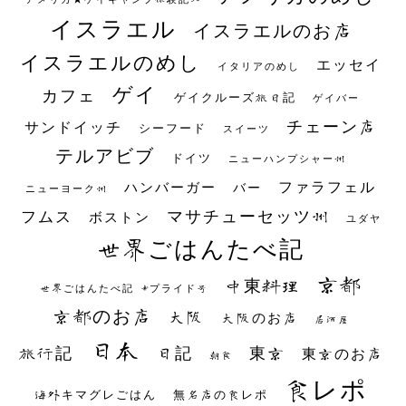
イスラエル
イスラエルのお店
イスラエルのめし
エッセイ
イタリアのめし
ゲイ
カフェ
ゲイクルーズ旅日記
ゲイバー
チェーン店
サンドイッチ
シーフード
スイーツ
テルアビブ
ドイツ
ニューハンプシャー州
ファラフェル
ハンバーガー
バー
ニューヨーク州
マサチューセッツ州
フムス
ボストン
ユダヤ
世界ごはんたべ記
京都
中東料理
世界ごはんたべ記 #プライド号
京都のお店
大阪
大阪のお店
居酒屋
日本
日記
東京
旅行記
東京のお店
朝食
食レポ
海外キマグレごはん
無名店の食レポ