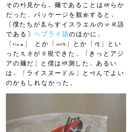
その外見から、麺であることは明らか
だった。パッケージを観察すると、
（僕たちが暮らすイスラエルの公用語
である）
ヘブライ語
のほかに、
「rice」 とか「wok」とか「信」とい
った文字が目視できた。「きっとアジ
アの麺だ」と僕は推測した。あるい
は、「ライスヌードル」と呼んでよい
のかもしれなかった。