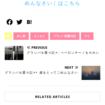
めんなさい」はこちら
F
T
H
a
w
a
めし系
エッセイ
グランパ恋愛日記
ゲイ
c
i
t
e
t
e
PREVIOUS
グランパ恋愛日記#1 ペペロンチーノを水洗い
b
t
n
o
e
a
NEXT
o
r
グランパ恋愛日記#3 歳をとってごめんなさい
k
RELATED ARTICLES