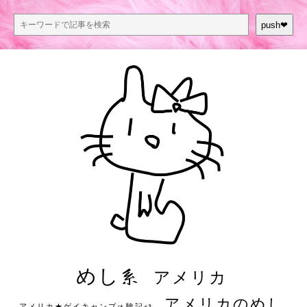
push❤︎
めし系
アメリカ
アメリカのめし
アメリカ★ゲイキャンプ体験記S3