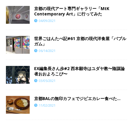
京都の現代アート専門ギャラリー「MtK
Contemporary Art」に行ってみた
04/09/2021
世界ごはんたべ記#61 京都の現代洋食屋「バブル
ガム」
06/14/2021
EX編集長さん歩#2 西本願寺はユダヤ教〜陰謀論
者おおよろこび〜
03/05/2021
京都BALの無印カフェでジビエカレー食べた…
11/02/2021