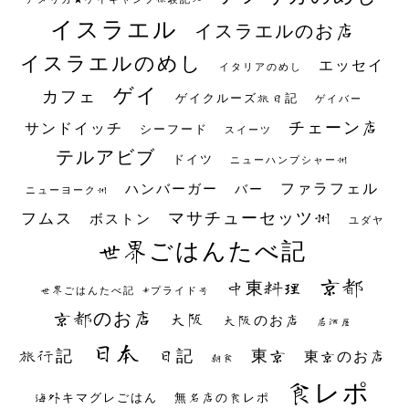
イスラエル
イスラエルのお店
イスラエルのめし
エッセイ
イタリアのめし
ゲイ
カフェ
ゲイクルーズ旅日記
ゲイバー
チェーン店
サンドイッチ
シーフード
スイーツ
テルアビブ
ドイツ
ニューハンプシャー州
ファラフェル
ハンバーガー
バー
ニューヨーク州
マサチューセッツ州
フムス
ボストン
ユダヤ
世界ごはんたべ記
京都
中東料理
世界ごはんたべ記 #プライド号
京都のお店
大阪
大阪のお店
居酒屋
日本
日記
東京
旅行記
東京のお店
朝食
食レポ
海外キマグレごはん
無名店の食レポ