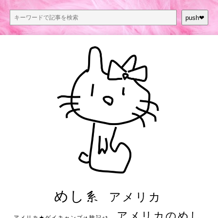
push❤︎
めし系
アメリカ
アメリカのめし
アメリカ★ゲイキャンプ体験記S3