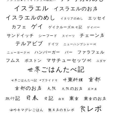
イスラエル
イスラエルのお店
イスラエルのめし
エッセイ
イタリアのめし
ゲイ
カフェ
ゲイクルーズ旅日記
ゲイバー
チェーン店
サンドイッチ
シーフード
スイーツ
テルアビブ
ドイツ
ニューハンプシャー州
ファラフェル
ハンバーガー
バー
ニューヨーク州
マサチューセッツ州
フムス
ボストン
ユダヤ
世界ごはんたべ記
京都
中東料理
世界ごはんたべ記 #プライド号
京都のお店
大阪
大阪のお店
居酒屋
日本
日記
東京
旅行記
東京のお店
朝食
食レポ
海外キマグレごはん
無名店の食レポ