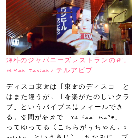
海外のジャパニーズレストランの例。
＠Men Tenten／テルアビブ
ディスコ東京は「東京のディスコ」と
はまた違うが、「音楽がたのしいクラ
ブ」というバイブスはフィールでき
る。空間が全力で「Ya feel me?*」
ってゆってる（こちらがぅちゃん、I
gotcha。という感じ）。ちなみに、ブ