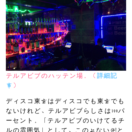
テルアビブのハッテン場。（
詳細記
事
）
ディスコ東京はディスコでも東京でも
ないけれど、テルアビブらしさは100パ
ーセント。「テルアビブのいけてるチ
ルの雰囲気」として、この上ない例と