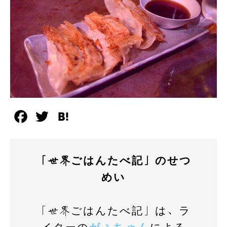
F
T
H
a
w
a
c
i
t
「世界ごはんたべ記」のせつ
e
t
e
めい
b
t
n
o
e
a
「世界ごはんたべ記」は、ラ
o
r