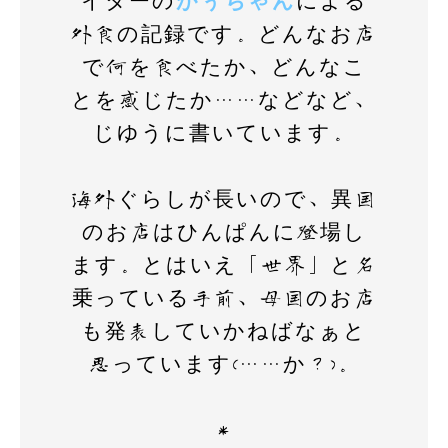
イターの
がぅちゃん
による
k
外食の記録です。どんなお店
で何を食べたか、どんなこ
とを感じたか……などなど、
じゆうに書いています。
海外ぐらしが長いので、異国
のお店はひんぱんに登場し
ます。とはいえ「世界」と名
乗っている手前、母国のお店
も発表していかねばなぁと
思っています(……か？)。
＊