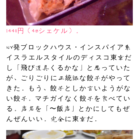
1440円（48シェケル）。
NY発ブロックハウス・インスパイア系
イスラエルスタイルのディスコ東京だ
し「飛び道具くるかな」と思っていた
が、ごりごりに正統派な餃子がやって
きた。もう、餃子としか言いようがな
い餃子。マチガイなく餃子を食べてい
る。店名を「〜飯店」とかにしてもぜ
んぜんいい。完全に東京だ。