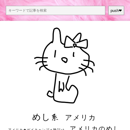
push❤︎
めし系
アメリカ
アメリカのめし
アメリカ★ゲイキャンプ体験記S3