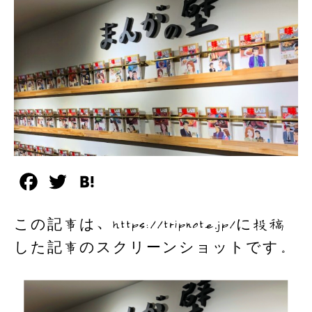
F
T
H
a
w
a
この記事は、https://tripnote.jp/に投稿
c
i
t
した記事のスクリーンショットです。
e
t
e
b
t
n
o
e
a