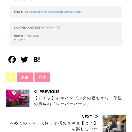
F
T
H
a
w
a
京都
日本
c
i
t
e
t
e
PREVIOUS
【ドイツ】今やハンブルグの観光名物！伝説
b
t
n
の風俗街「レーパーバーン」
o
e
a
NEXT
o
r
初めての人へ！大阪・京橋の居酒屋【とよ】
k
を楽しむコツ