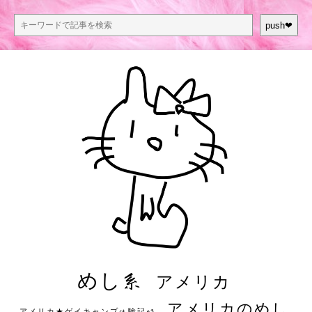
push❤︎
めし系
アメリカ
アメリカのめし
アメリカ★ゲイキャンプ体験記S3