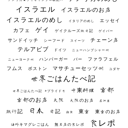
イスラエル
イスラエルのお店
イスラエルのめし
エッセイ
イタリアのめし
ゲイ
カフェ
ゲイクルーズ旅日記
ゲイバー
チェーン店
サンドイッチ
シーフード
スイーツ
テルアビブ
ドイツ
ニューハンプシャー州
ファラフェル
ハンバーガー
バー
ニューヨーク州
マサチューセッツ州
フムス
ボストン
ユダヤ
世界ごはんたべ記
京都
中東料理
世界ごはんたべ記 #プライド号
京都のお店
大阪
大阪のお店
居酒屋
日本
日記
東京
旅行記
東京のお店
朝食
食レポ
海外キマグレごはん
無名店の食レポ