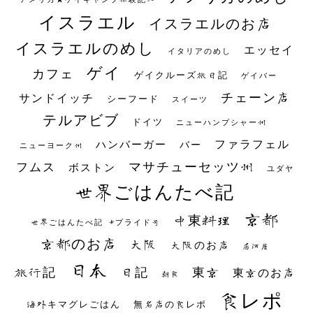
イスラエル
イスラエルのお店
イスラエルのめし
エッセイ
イタリアのめし
ゲイ
カフェ
ゲイクルーズ旅日記
ゲイバー
チェーン店
サンドイッチ
シーフード
スイーツ
テルアビブ
ドイツ
ニューハンプシャー州
ファラフェル
ハンバーガー
バー
ニューヨーク州
マサチューセッツ州
フムス
ボストン
ユダヤ
世界ごはんたべ記
京都
中東料理
世界ごはんたべ記 #プライド号
京都のお店
大阪
大阪のお店
居酒屋
日本
日記
東京
旅行記
東京のお店
朝食
食レポ
海外キマグレごはん
無名店の食レポ