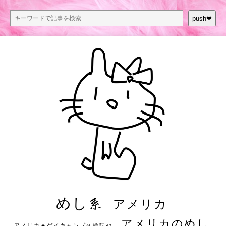
push❤︎
めし系
アメリカ
アメリカのめし
アメリカ★ゲイキャンプ体験記S3