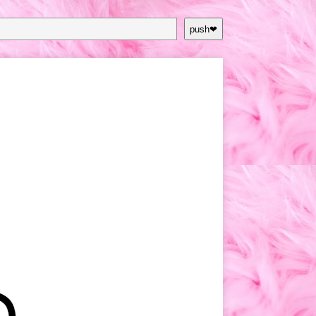
push❤︎