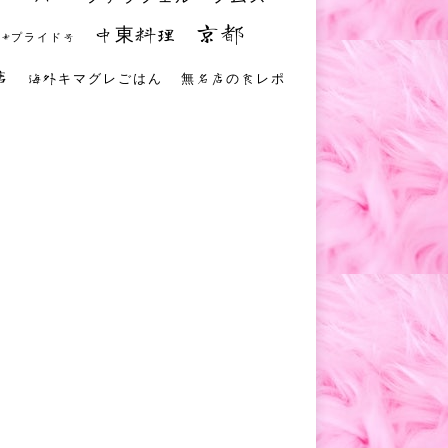
京都
中東料理
 #プライド号
店
海外キマグレごはん
無名店の食レポ