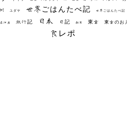
世界ごはんたべ記
州
世界ごはんたべ記
ユダヤ
日本
日記
東京
旅行記
東京のお
朝食
居酒屋
食レポ