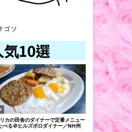
サゴソ
人気10選