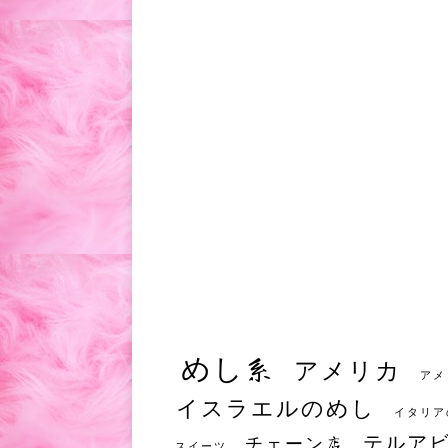
めし系
アメリカ
アメ
イスラエルのめし
イタリア
テルア
チェーン店
スイーツ