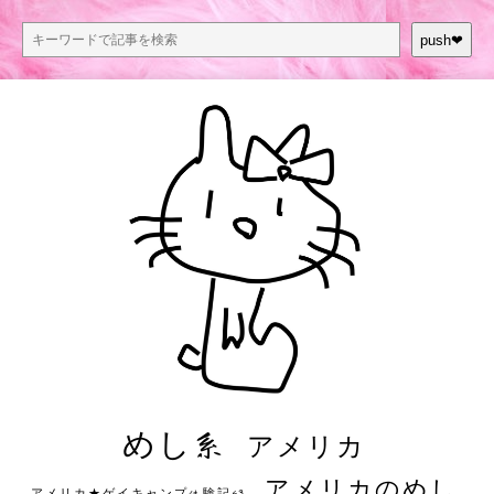
push❤︎
めし系
アメリカ
アメリカのめし
アメリカ★ゲイキャンプ体験記S3