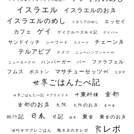
イスラエル
イスラエルのお店
イスラエルのめし
エッセイ
イタリアのめし
ゲイ
カフェ
ゲイクルーズ旅日記
ゲイバー
チェーン店
サンドイッチ
シーフード
スイーツ
テルアビブ
ドイツ
ニューハンプシャー州
ファラフェル
ハンバーガー
バー
ニューヨーク州
マサチューセッツ州
フムス
ボストン
ユダヤ
世界ごはんたべ記
京都
中東料理
世界ごはんたべ記 #プライド号
京都のお店
大阪
大阪のお店
居酒屋
日本
日記
東京
旅行記
東京のお店
朝食
食レポ
海外キマグレごはん
無名店の食レポ