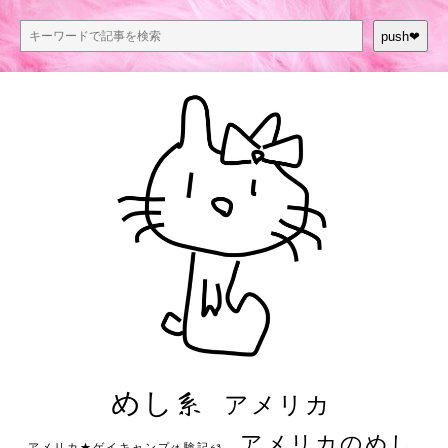
push❤︎
めし系
アメリカ
アメリカのめし
アメリカ★ゲイキャンプ体験記S3