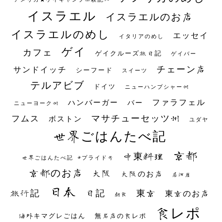
イスラエル
イスラエルのお店
イスラエルのめし
エッセイ
イタリアのめし
ゲイ
カフェ
ゲイクルーズ旅日記
ゲイバー
チェーン店
サンドイッチ
シーフード
スイーツ
テルアビブ
ドイツ
ニューハンプシャー州
ファラフェル
ハンバーガー
バー
ニューヨーク州
マサチューセッツ州
フムス
ボストン
ユダヤ
世界ごはんたべ記
京都
中東料理
世界ごはんたべ記 #プライド号
京都のお店
大阪
大阪のお店
居酒屋
日本
日記
東京
旅行記
東京のお店
朝食
食レポ
海外キマグレごはん
無名店の食レポ