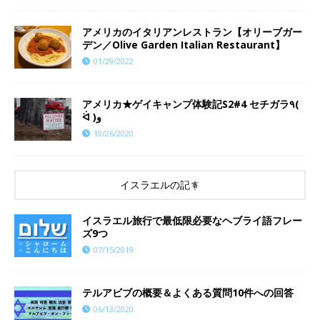
アメリカのイタリアンレストラン【オリーブガー
デン／Olive Garden Italian Restaurant】
01/29/2022
アメリカ★ゲイキャンプ体験記S2#4 セチガラ٩(
ᐛ )و
10/26/2020
イスラエルの記事
イスラエル旅行で最低限必要なヘブライ語フレー
ズ9つ
07/15/2019
テルアビブの概要＆よくある質問10件への回答
06/13/2020