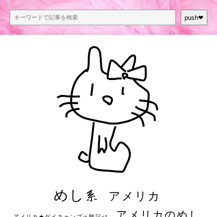
push❤︎
めし系
アメリカ
アメリカのめし
アメリカ★ゲイキャンプ体験記S3