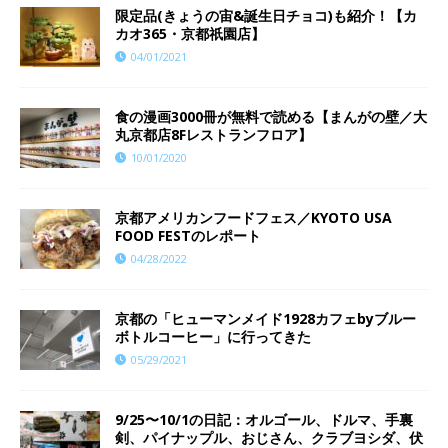
限定品(きょうの宙&誕生日チョコ)も紹介！【カ
カオ365・京都祇園店】
04/01/2021
食の漫画3000冊が無料で読める【まんがの壁／大
丸京都店8Fレストランフロア】
10/01/2020
京都アメリカンフードフェス／KYOTO USA
FOOD FESTのレポート
04/28/2022
京都の「ヒューマンメイド1928カフェbyブルー
ボトルコーヒー」に行ってきた
05/29/2021
9/25〜10/1の日記：オルゴール、ドルマ、手裏
剣、パイナップル、おじさん、クラブヨシダ、伏