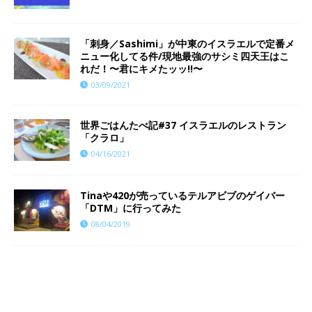
「刺身／Sashimi」が中東のイスラエルで定番メ
ニュー化してる件/現地最強のサシミ四天王はこ
れだ！〜君にキメたッッ!!〜
03/09/2021
世界ごはんたべ記#37 イスラエルのレストラン
「クラロ」
04/16/2021
Tinaや420が売っているテルアビブのゲイバー
「DTM」に行ってみた
08/04/2019