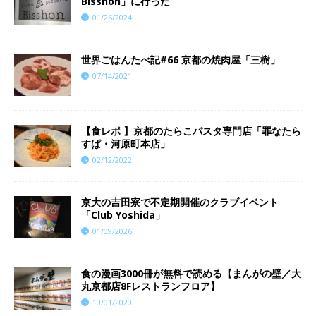
Bisshon」に行った
01/26/2024
世界ごはんたべ記#66 京都の焼肉屋「三樹」
07/14/2021
【食レポ 】京都のたらこパスタ専門店「罪なたら
すぱ・河原町本店」
02/12/2022
京大の吉田寮で不定期開催のクラブイベント
「Club Yoshida」
01/09/2026
食の漫画3000冊が無料で読める【まんがの壁／大
丸京都店8Fレストランフロア】
10/01/2020