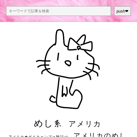
push❤︎
めし系
アメリカ
アメリカのめし
アメリカ★ゲイキャンプ体験記S3