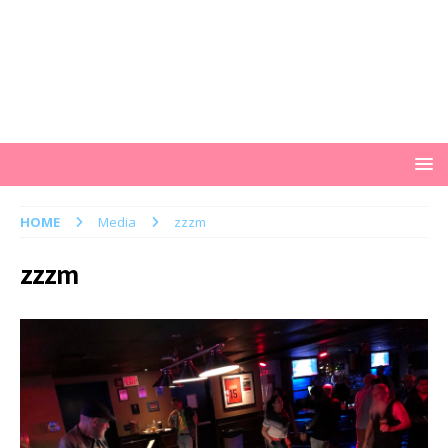
HOME
Media
zzzm
zzzm