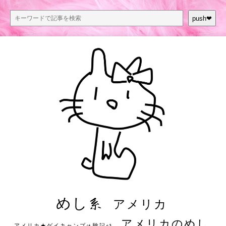
push❤︎
めし系
アメリカ
アメリカのめし
アメリカ★ゲイキャンプ体験記S3