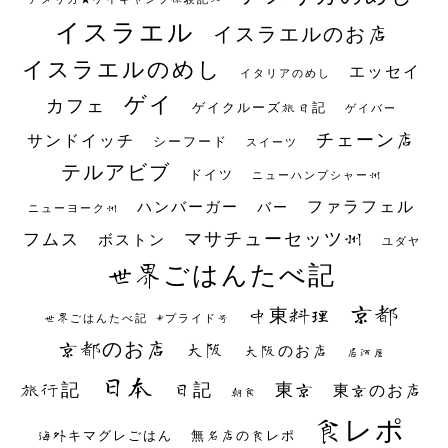
イスラエル
イスラエルのお店
イスラエルのめし
エッセイ
イタリアのめし
ゲイ
カフェ
ゲイクルーズ旅日記
ゲイバー
チェーン店
サンドイッチ
シーフード
スイーツ
テルアビブ
ドイツ
ニューハンプシャー州
ファラフェル
ハンバーガー
バー
ニューヨーク州
マサチューセッツ州
フムス
ボストン
ユダヤ
世界ごはんたべ記
京都
中東料理
世界ごはんたべ記 #プライド号
京都のお店
大阪
大阪のお店
居酒屋
日本
日記
東京
旅行記
東京のお店
朝食
食レポ
海外キマグレごはん
無名店の食レポ