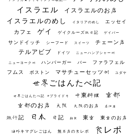
イスラエル
イスラエルのお店
イスラエルのめし
エッセイ
イタリアのめし
ゲイ
カフェ
ゲイクルーズ旅日記
ゲイバー
チェーン店
サンドイッチ
シーフード
スイーツ
テルアビブ
ドイツ
ニューハンプシャー州
ファラフェル
ハンバーガー
バー
ニューヨーク州
マサチューセッツ州
フムス
ボストン
ユダヤ
世界ごはんたべ記
京都
中東料理
世界ごはんたべ記 #プライド号
京都のお店
大阪
大阪のお店
居酒屋
日本
日記
東京
旅行記
東京のお店
朝食
食レポ
海外キマグレごはん
無名店の食レポ