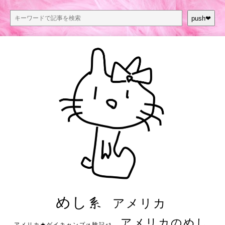
push❤︎
めし系
アメリカ
アメリカのめし
アメリカ★ゲイキャンプ体験記S3