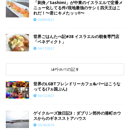
「刺身／Sashimi」が中東のイスラエルで定番メ
ニュー化してる件/現地最強のサシミ四天王はこ
れだ！〜君にキメたッッ!!〜
03/09/2021
世界ごはんたべ記#38 イスラエルの朝食専門店
「ベネディクト」
04/17/2021
海外旅行の記事
世界のLGBTフレンドリーカフェ&バーはこうな
ってる(7ヵ国ぶん)
06/12/2021
ゲイクルーズ旅日記3：ダブリン郊外の港町ホウ
スからのギネスストアハウス
05/18/2019