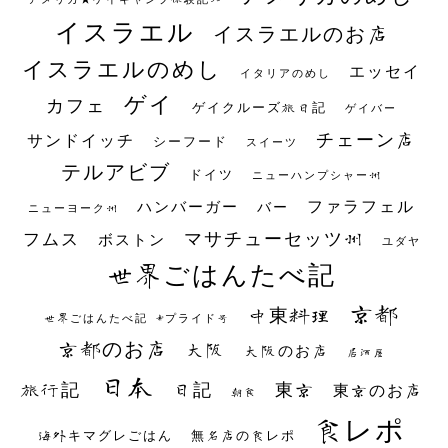
イスラエル
イスラエルのお店
イスラエルのめし
エッセイ
イタリアのめし
ゲイ
カフェ
ゲイクルーズ旅日記
ゲイバー
チェーン店
サンドイッチ
シーフード
スイーツ
テルアビブ
ドイツ
ニューハンプシャー州
ファラフェル
ハンバーガー
バー
ニューヨーク州
マサチューセッツ州
フムス
ボストン
ユダヤ
世界ごはんたべ記
京都
中東料理
世界ごはんたべ記 #プライド号
京都のお店
大阪
大阪のお店
居酒屋
日本
日記
東京
旅行記
東京のお店
朝食
食レポ
海外キマグレごはん
無名店の食レポ