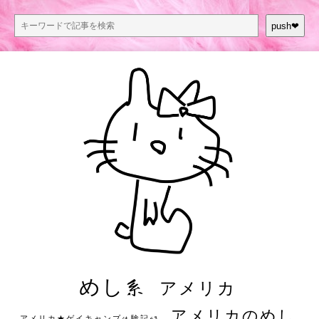
push❤︎
めし系
アメリカ
アメリカのめし
アメリカ★ゲイキャンプ体験記S3