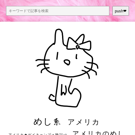
push❤︎
めし系
アメリカ
アメリカのめし
アメリカ★ゲイキャンプ体験記S3