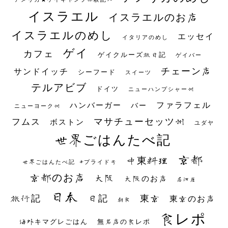
イスラエル
イスラエルのお店
イスラエルのめし
エッセイ
イタリアのめし
ゲイ
カフェ
ゲイクルーズ旅日記
ゲイバー
チェーン店
サンドイッチ
シーフード
スイーツ
テルアビブ
ドイツ
ニューハンプシャー州
ファラフェル
ハンバーガー
バー
ニューヨーク州
マサチューセッツ州
フムス
ボストン
ユダヤ
世界ごはんたべ記
京都
中東料理
世界ごはんたべ記 #プライド号
京都のお店
大阪
大阪のお店
居酒屋
日本
日記
東京
旅行記
東京のお店
朝食
食レポ
海外キマグレごはん
無名店の食レポ