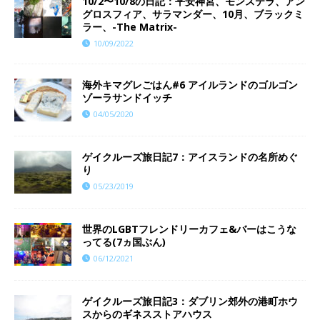
10/2〜10/8の日記：平安神宮、モンステラ、アン
グロスフィア、サラマンダー、10月、ブラックミ
ラー、-The Matrix-
10/09/2022
海外キマグレごはん#6 アイルランドのゴルゴン
ゾーラサンドイッチ
04/05/2020
ゲイクルーズ旅日記7：アイスランドの名所めぐ
り
05/23/2019
世界のLGBTフレンドリーカフェ&バーはこうな
ってる(7ヵ国ぶん)
06/12/2021
ゲイクルーズ旅日記3：ダブリン郊外の港町ホウ
スからのギネスストアハウス