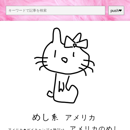
push❤︎
めし系
アメリカ
アメリカのめし
アメリカ★ゲイキャンプ体験記S3