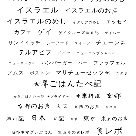
イスラエル
イスラエルのお店
イスラエルのめし
エッセイ
イタリアのめし
ゲイ
カフェ
ゲイクルーズ旅日記
ゲイバー
チェーン店
サンドイッチ
シーフード
スイーツ
テルアビブ
ドイツ
ニューハンプシャー州
ファラフェル
ハンバーガー
バー
ニューヨーク州
マサチューセッツ州
フムス
ボストン
ユダヤ
世界ごはんたべ記
京都
中東料理
世界ごはんたべ記 #プライド号
京都のお店
大阪
大阪のお店
居酒屋
日本
日記
東京
旅行記
東京のお店
朝食
食レポ
海外キマグレごはん
無名店の食レポ