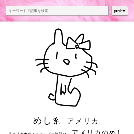
push❤︎
めし系
アメリカ
アメリカのめし
アメリカ★ゲイキャンプ体験記S3