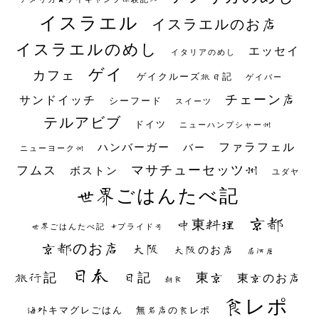
イスラエル
イスラエルのお店
イスラエルのめし
エッセイ
イタリアのめし
ゲイ
カフェ
ゲイクルーズ旅日記
ゲイバー
チェーン店
サンドイッチ
シーフード
スイーツ
テルアビブ
ドイツ
ニューハンプシャー州
ファラフェル
ハンバーガー
バー
ニューヨーク州
マサチューセッツ州
フムス
ボストン
ユダヤ
世界ごはんたべ記
京都
中東料理
世界ごはんたべ記 #プライド号
京都のお店
大阪
大阪のお店
居酒屋
日本
日記
東京
旅行記
東京のお店
朝食
食レポ
海外キマグレごはん
無名店の食レポ