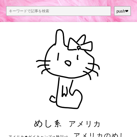
push❤︎
めし系
アメリカ
アメリカのめし
アメリカ★ゲイキャンプ体験記S3