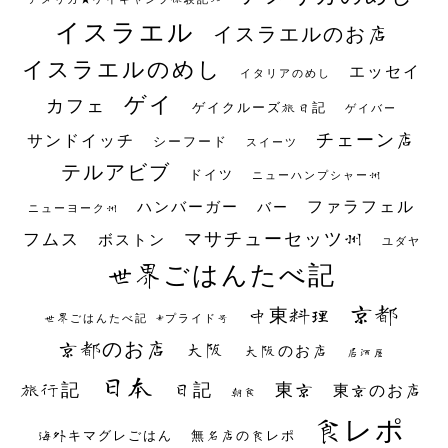
イスラエル
イスラエルのお店
イスラエルのめし
エッセイ
イタリアのめし
ゲイ
カフェ
ゲイクルーズ旅日記
ゲイバー
チェーン店
サンドイッチ
シーフード
スイーツ
テルアビブ
ドイツ
ニューハンプシャー州
ファラフェル
ハンバーガー
バー
ニューヨーク州
マサチューセッツ州
フムス
ボストン
ユダヤ
世界ごはんたべ記
京都
中東料理
世界ごはんたべ記 #プライド号
京都のお店
大阪
大阪のお店
居酒屋
日本
日記
東京
旅行記
東京のお店
朝食
食レポ
海外キマグレごはん
無名店の食レポ