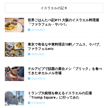
イスラエルの記事
世界ごはんたべ記#11 大阪のイスラエル料理屋
「ファラフェル・サババ」
02/16/2021
東京で有名な中東料理店10軒／フムス、ケバブ、
ファラフェルetc
09/01/2021
テルアビブで話題の屋台メシ「ブリック」を食べ
てきた＠カルメル市場
06/27/2019
トランプ大統領を称えるイスラエルの広場
「Trump Square」に行ってみた
07/18/2019