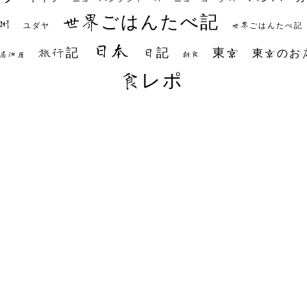
世界ごはんたべ記
州
世界ごはんたべ記
ユダヤ
日本
日記
東京
旅行記
東京のお
朝食
居酒屋
食レポ