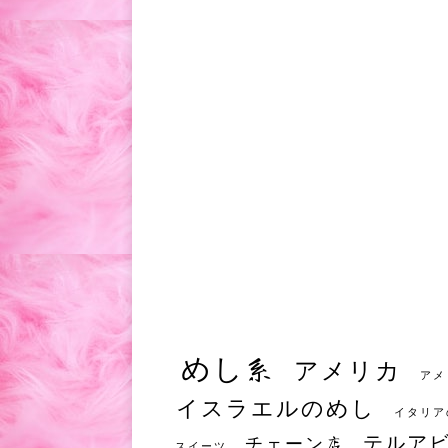
めし系
アメリカ
アメ
イスラエルのめし
イタリア
テルア
チェーン店
スイーツ