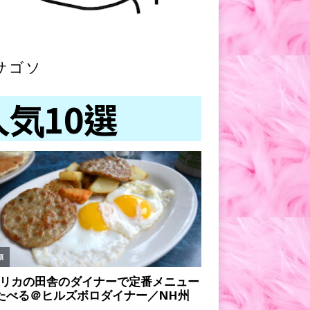
サゴソ
人気10選