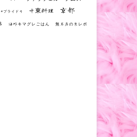
京都
中東料理
 #プライド号
店
海外キマグレごはん
無名店の食レポ