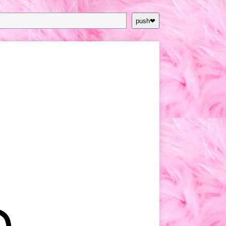
push❤︎