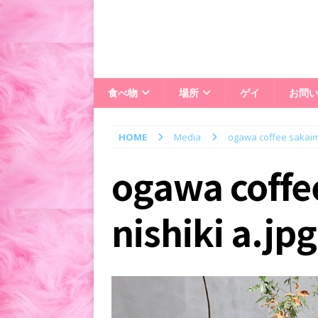
食べ物
場所
ゲイ
お問
HOME
Media
ogawa coffee sakaima
ogawa coffe
nishiki a.jpg