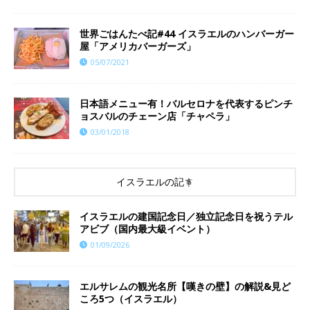
世界ごはんたべ記#44 イスラエルのハンバーガー
屋「アメリカバーガーズ」
05/07/2021
日本語メニュー有！バルセロナを代表するピンチ
ョスバルのチェーン店「チャペラ」
03/01/2018
イスラエルの記事
イスラエルの建国記念日／独立記念日を祝うテル
アビブ（国内最大級イベント）
01/09/2026
エルサレムの観光名所【嘆きの壁】の解説&見ど
ころ5つ（イスラエル）