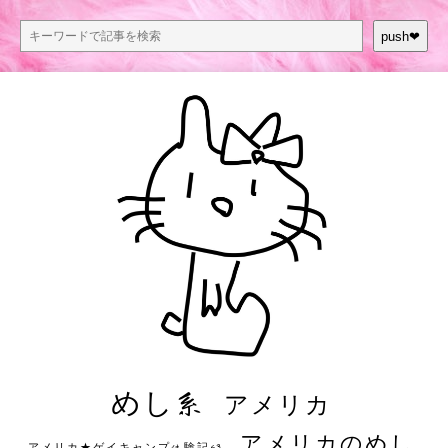
push❤︎
めし系
アメリカ
アメリカのめし
アメリカ★ゲイキャンプ体験記S3