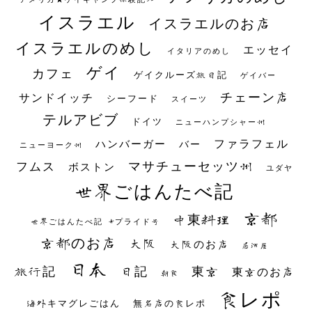
イスラエル
イスラエルのお店
イスラエルのめし
エッセイ
イタリアのめし
ゲイ
カフェ
ゲイクルーズ旅日記
ゲイバー
チェーン店
サンドイッチ
シーフード
スイーツ
テルアビブ
ドイツ
ニューハンプシャー州
ファラフェル
ハンバーガー
バー
ニューヨーク州
マサチューセッツ州
フムス
ボストン
ユダヤ
世界ごはんたべ記
京都
中東料理
世界ごはんたべ記 #プライド号
京都のお店
大阪
大阪のお店
居酒屋
日本
日記
東京
旅行記
東京のお店
朝食
食レポ
海外キマグレごはん
無名店の食レポ