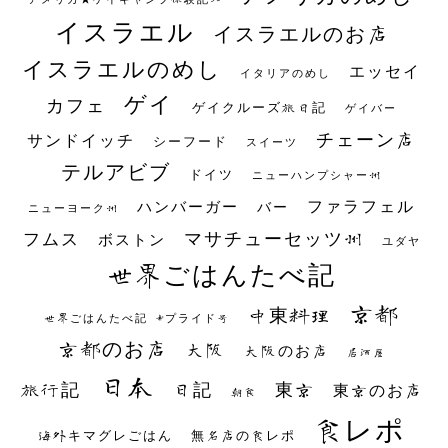
イスラエル
イスラエルのお店
イスラエルのめし
エッセイ
イタリアのめし
ゲイ
カフェ
ゲイクルーズ旅日記
ゲイバー
チェーン店
サンドイッチ
シーフード
スイーツ
テルアビブ
ドイツ
ニューハンプシャー州
ファラフェル
ハンバーガー
バー
ニューヨーク州
マサチューセッツ州
フムス
ボストン
ユダヤ
世界ごはんたべ記
京都
中東料理
世界ごはんたべ記 #プライド号
京都のお店
大阪
大阪のお店
居酒屋
日本
日記
東京
旅行記
東京のお店
朝食
食レポ
海外キマグレごはん
無名店の食レポ