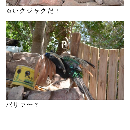
白いクジャクだ！
バサァ〜？