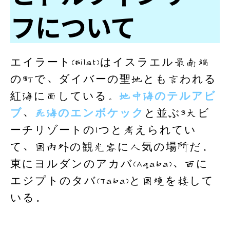
フについて
エイラート(Eilat)はイスラエル最南端
の町で、ダイバーの聖地とも言われる
紅海に面している。
地中海のテルアビ
ブ
、
死海のエンボケック
と並ぶ3大ビ
ーチリゾートの1つと考えられてい
て、国内外の観光客に人気の場所だ。
東にヨルダンのアカバ(Aqaba)、西に
エジプトのタバ(Taba)と国境を接して
いる。