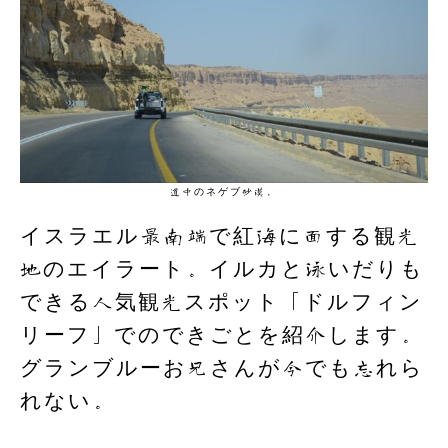
k
道中のネゲブ砂漠。
イスラエル最南端で紅海に面する観光
地のエイラート。イルカと泳いだりも
できる人気観光スポット「ドルフィン
リーフ」でのできごとを紹介します。
グランブルーお兄さんが今でも忘れら
れない。