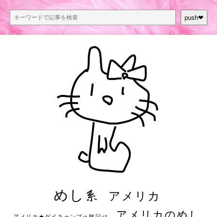
push❤︎
めし系
アメリカ
アメリカのめし
アメリカ★ゲイキャンプ体験記S3