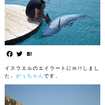
F
T
H
a
w
a
イスラエルのエイラートに旅行しまし
c
i
t
た、
がぅちゃん
です。
e
t
e
b
t
n
o
e
a
o
r