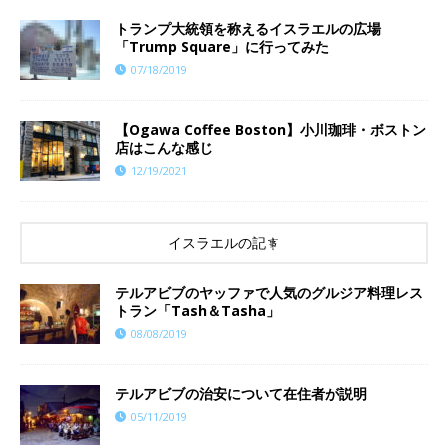
トランプ大統領を称えるイスラエルの広場
「Trump Square」に行ってみた
07/18/2019
【Ogawa Coffee Boston】小川珈琲・ボストン
店はこんな感じ
12/19/2021
イスラエルの記事
テルアビブのヤッファで人気のグルジア料理レス
トラン「Tash＆Tasha」
08/08/2019
テルアビブの治安について在住者が説明
05/11/2019