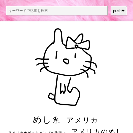
push❤︎
めし系
アメリカ
アメリカのめし
アメリカ★ゲイキャンプ体験記S3