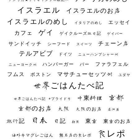
イスラエル
イスラエルのお店
イスラエルのめし
エッセイ
イタリアのめし
ゲイ
カフェ
ゲイクルーズ旅日記
ゲイバー
チェーン店
サンドイッチ
シーフード
スイーツ
テルアビブ
ドイツ
ニューハンプシャー州
ファラフェル
ハンバーガー
バー
ニューヨーク州
マサチューセッツ州
フムス
ボストン
ユダヤ
世界ごはんたべ記
京都
中東料理
世界ごはんたべ記 #プライド号
京都のお店
大阪
大阪のお店
居酒屋
日本
日記
東京
旅行記
東京のお店
朝食
食レポ
海外キマグレごはん
無名店の食レポ