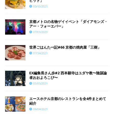
ピット」
05/13/2021
京都メトロの名物ゲイイベント「ダイアモンズ・
アー・フォーエバー」
07/01/2023
世界ごはんたべ記#66 京都の焼肉屋「三樹」
07/14/2021
EX編集長さん歩#2 西本願寺はユダヤ教〜陰謀論
者おおよろこび〜
03/05/2021
エースホテル京都のレストランを全4件まとめて
紹介
06/04/2021