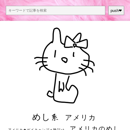
push❤︎
めし系
アメリカ
アメリカのめし
アメリカ★ゲイキャンプ体験記S3