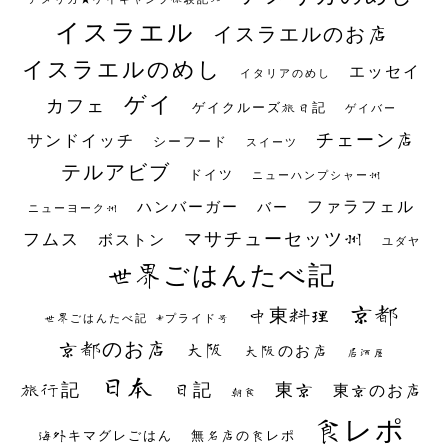
イスラエル
イスラエルのお店
イスラエルのめし
エッセイ
イタリアのめし
ゲイ
カフェ
ゲイクルーズ旅日記
ゲイバー
チェーン店
サンドイッチ
シーフード
スイーツ
テルアビブ
ドイツ
ニューハンプシャー州
ファラフェル
ハンバーガー
バー
ニューヨーク州
マサチューセッツ州
フムス
ボストン
ユダヤ
世界ごはんたべ記
京都
中東料理
世界ごはんたべ記 #プライド号
京都のお店
大阪
大阪のお店
居酒屋
日本
日記
東京
旅行記
東京のお店
朝食
食レポ
海外キマグレごはん
無名店の食レポ