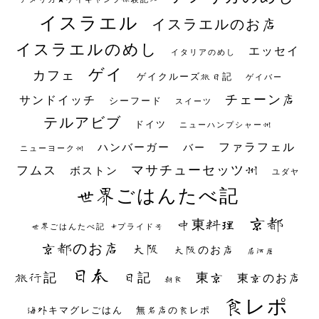
イスラエル
イスラエルのお店
イスラエルのめし
エッセイ
イタリアのめし
ゲイ
カフェ
ゲイクルーズ旅日記
ゲイバー
チェーン店
サンドイッチ
シーフード
スイーツ
テルアビブ
ドイツ
ニューハンプシャー州
ファラフェル
ハンバーガー
バー
ニューヨーク州
マサチューセッツ州
フムス
ボストン
ユダヤ
世界ごはんたべ記
京都
中東料理
世界ごはんたべ記 #プライド号
京都のお店
大阪
大阪のお店
居酒屋
日本
日記
東京
旅行記
東京のお店
朝食
食レポ
海外キマグレごはん
無名店の食レポ