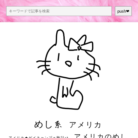
push❤︎
めし系
アメリカ
アメリカのめし
アメリカ★ゲイキャンプ体験記S3