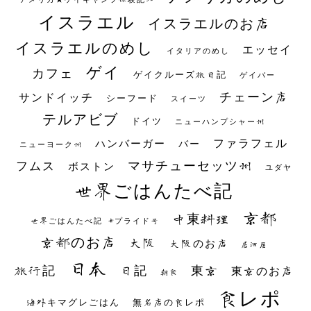
イスラエル
イスラエルのお店
イスラエルのめし
エッセイ
イタリアのめし
ゲイ
カフェ
ゲイクルーズ旅日記
ゲイバー
チェーン店
サンドイッチ
シーフード
スイーツ
テルアビブ
ドイツ
ニューハンプシャー州
ファラフェル
ハンバーガー
バー
ニューヨーク州
マサチューセッツ州
フムス
ボストン
ユダヤ
世界ごはんたべ記
京都
中東料理
世界ごはんたべ記 #プライド号
京都のお店
大阪
大阪のお店
居酒屋
日本
日記
東京
旅行記
東京のお店
朝食
食レポ
海外キマグレごはん
無名店の食レポ