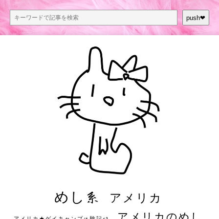
push❤︎
めし系
アメリカ
アメリカのめし
アメリカ★ゲイキャンプ体験記S3