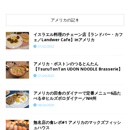
アメリカの記事
イスラエル料理のチェーン店【ランドバー・カフ
ェ／Landwer Cafe】inアメリカ
01/22/2022
アメリカ・ボストンのつるとんたん
【TsuruTonTan UDON NOODLE Brasserie】
01/26/2022
アメリカの田舎のダイナーで定番メニュー6品た
べる＠ヒルズボロダイナー／NH州
08/26/2020
無名店の食レポ#1 アメリカのマックズフィッシ
ュハウス