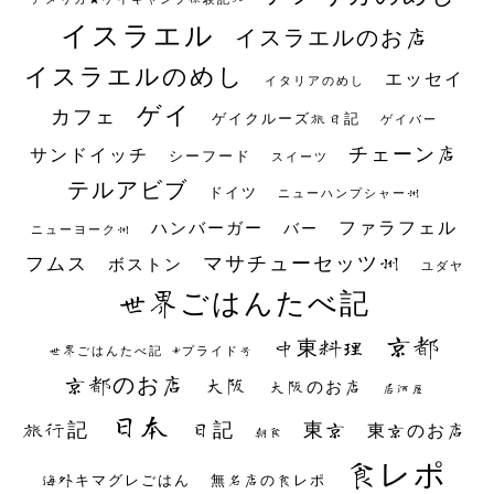
イスラエル
イスラエルのお店
イスラエルのめし
エッセイ
イタリアのめし
ゲイ
カフェ
ゲイクルーズ旅日記
ゲイバー
チェーン店
サンドイッチ
シーフード
スイーツ
テルアビブ
ドイツ
ニューハンプシャー州
ファラフェル
ハンバーガー
バー
ニューヨーク州
マサチューセッツ州
フムス
ボストン
ユダヤ
世界ごはんたべ記
京都
中東料理
世界ごはんたべ記 #プライド号
京都のお店
大阪
大阪のお店
居酒屋
日本
日記
東京
旅行記
東京のお店
朝食
食レポ
海外キマグレごはん
無名店の食レポ