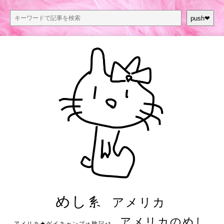
push❤︎
めし系
アメリカ
アメリカのめし
アメリカ★ゲイキャンプ体験記S3