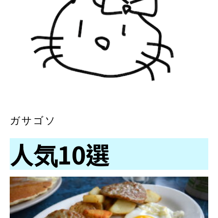
ガサゴソ
人気10選