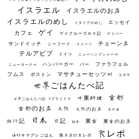
イスラエル
イスラエルのお店
イスラエルのめし
エッセイ
イタリアのめし
ゲイ
カフェ
ゲイクルーズ旅日記
ゲイバー
チェーン店
サンドイッチ
シーフード
スイーツ
テルアビブ
ドイツ
ニューハンプシャー州
ファラフェル
ハンバーガー
バー
ニューヨーク州
マサチューセッツ州
フムス
ボストン
ユダヤ
世界ごはんたべ記
京都
中東料理
世界ごはんたべ記 #プライド号
京都のお店
大阪
大阪のお店
居酒屋
日本
日記
東京
旅行記
東京のお店
朝食
食レポ
海外キマグレごはん
無名店の食レポ