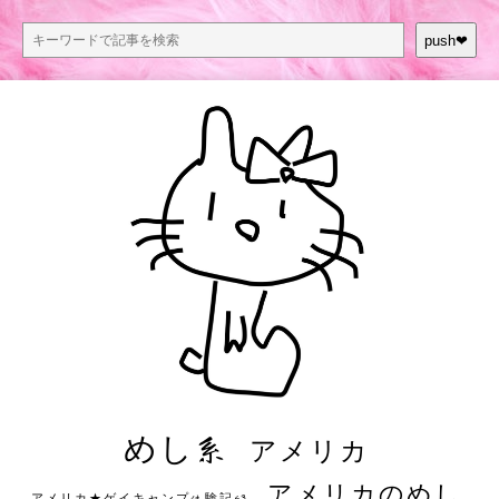
push❤︎
めし系
アメリカ
アメリカのめし
アメリカ★ゲイキャンプ体験記S3