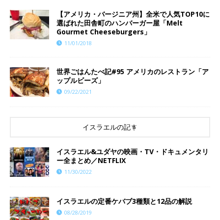
【アメリカ・バージニア州】全米で人気TOP10に
選ばれた田舎町のハンバーガー屋「Melt
Gourmet Cheeseburgers」
11/01/2018
世界ごはんたべ記#95 アメリカのレストラン「ア
ップルビーズ」
09/22/2021
イスラエルの記事
イスラエル&ユダヤの映画・TV・ドキュメンタリ
ー全まとめ／NETFLIX
11/30/2022
イスラエルの定番ケバブ3種類と12品の解説
08/28/2019