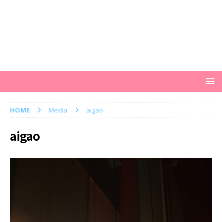
HOME
Media
aigao
aigao