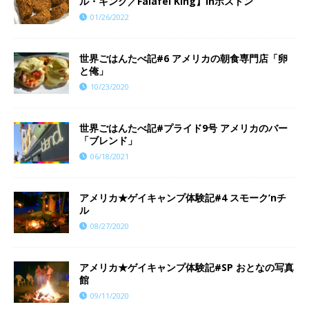
ル・キング／Falafel King】inボストン
01/26/2022
世界ごはんたべ記#6 アメリカの朝食専門店「卵
と俺」
10/23/2020
世界ごはんたべ記#プライド9号 アメリカのバー
「ブレンド」
06/18/2021
アメリカ★ゲイキャンプ体験記#4 スモーク’nチ
ル
08/27/2020
アメリカ★ゲイキャンプ体験記#SP おとなの写真
館
09/11/2020