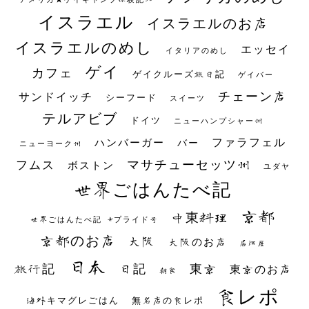
イスラエル
イスラエルのお店
イスラエルのめし
エッセイ
イタリアのめし
ゲイ
カフェ
ゲイクルーズ旅日記
ゲイバー
チェーン店
サンドイッチ
シーフード
スイーツ
テルアビブ
ドイツ
ニューハンプシャー州
ファラフェル
ハンバーガー
バー
ニューヨーク州
マサチューセッツ州
フムス
ボストン
ユダヤ
世界ごはんたべ記
京都
中東料理
世界ごはんたべ記 #プライド号
京都のお店
大阪
大阪のお店
居酒屋
日本
日記
東京
旅行記
東京のお店
朝食
食レポ
海外キマグレごはん
無名店の食レポ