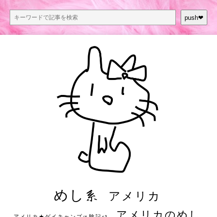
push❤︎
めし系
アメリカ
アメリカのめし
アメリカ★ゲイキャンプ体験記S3