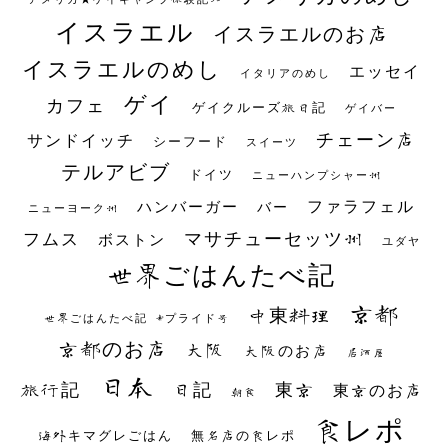
イスラエル
イスラエルのお店
イスラエルのめし
エッセイ
イタリアのめし
ゲイ
カフェ
ゲイクルーズ旅日記
ゲイバー
チェーン店
サンドイッチ
シーフード
スイーツ
テルアビブ
ドイツ
ニューハンプシャー州
ファラフェル
ハンバーガー
バー
ニューヨーク州
マサチューセッツ州
フムス
ボストン
ユダヤ
世界ごはんたべ記
京都
中東料理
世界ごはんたべ記 #プライド号
京都のお店
大阪
大阪のお店
居酒屋
日本
日記
東京
旅行記
東京のお店
朝食
食レポ
海外キマグレごはん
無名店の食レポ