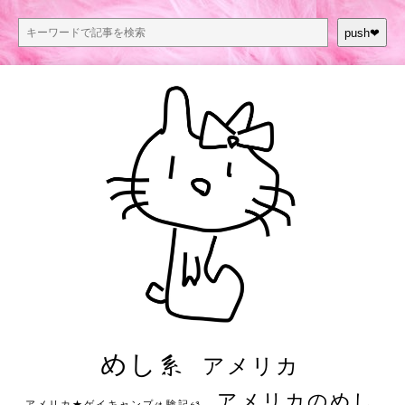
push❤︎
めし系
アメリカ
アメリカのめし
アメリカ★ゲイキャンプ体験記S3